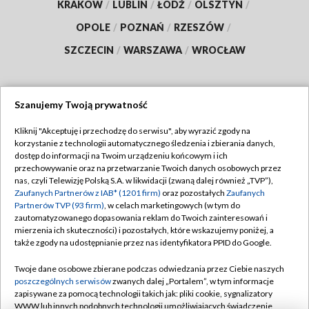
KRAKÓW
/
LUBLIN
/
ŁÓDŹ
/
OLSZTYN
/
OPOLE
/
POZNAŃ
/
RZESZÓW
/
SZCZECIN
/
WARSZAWA
/
WROCŁAW
Szanujemy Twoją prywatność
Dołącz do nas:
Kliknij "Akceptuję i przechodzę do serwisu", aby wyrazić zgody na
korzystanie z technologii automatycznego śledzenia i zbierania danych,
TVP
dostęp do informacji na Twoim urządzeniu końcowym i ich
Abonament TVP
przechowywanie oraz na przetwarzanie Twoich danych osobowych przez
Regulamin TVP
nas, czyli Telewizję Polską S.A. w likwidacji (zwaną dalej również „TVP”),
Emisja w TVP
Polityka prywatności
Zaufanych Partnerów z IAB* (1201 firm)
oraz pozostałych
Zaufanych
Partnerów TVP (93 firm)
, w celach marketingowych (w tym do
Centrum informacji TVP
Moje zgody
zautomatyzowanego dopasowania reklam do Twoich zainteresowań i
mierzenia ich skuteczności) i pozostałych, które wskazujemy poniżej, a
Naziemna Telewizja Cyfrowa
Pomoc
także zgody na udostępnianie przez nas identyfikatora PPID do Google.
Sklep TVP
Biuro reklamy
Twoje dane osobowe zbierane podczas odwiedzania przez Ciebie naszych
Rada Programowa
Kontakt
poszczególnych serwisów
zwanych dalej „Portalem”, w tym informacje
zapisywane za pomocą technologii takich jak: pliki cookie, sygnalizatory
System NOS
WWW lub innych podobnych technologii umożliwiających świadczenie