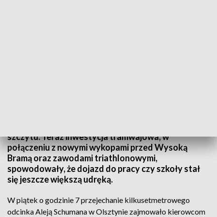
Komunikacyjny paraliż Olsztyna
Kierowcy narzekają, że trudno poruszać się po
stolicy województwa. Szczególnie w godzinach
szczytu. Teraz inwestycja tramwajowa, w
połączeniu z nowymi wykopami przed Wysoką
Bramą oraz zawodami triathlonowymi,
spowodowały, że dojazd do pracy czy szkoły stał
się jeszcze większą udręką.
W piątek o godzinie 7 przejechanie kilkusetmetrowego
odcinka Aleją Schumana w Olsztynie zajmowało kierowcom