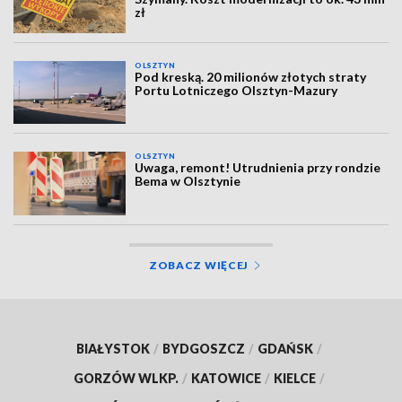
zł
OLSZTYN
Pod kreską. 20 milionów złotych straty
Portu Lotniczego Olsztyn-Mazury
OLSZTYN
Uwaga, remont! Utrudnienia przy rondzie
Bema w Olsztynie
ZOBACZ WIĘCEJ
BIAŁYSTOK
/
BYDGOSZCZ
/
GDAŃSK
/
GORZÓW WLKP.
/
KATOWICE
/
KIELCE
/