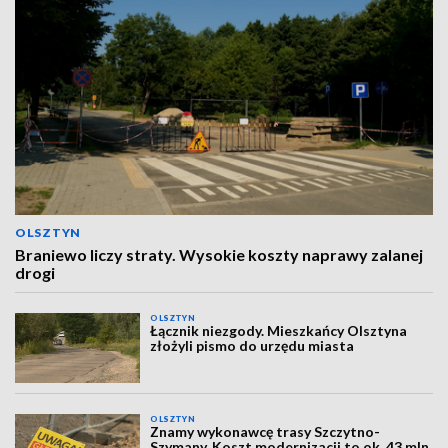
OLSZTYN
Braniewo liczy straty. Wysokie koszty naprawy zalanej
drogi
OLSZTYN
Łącznik niezgody. Mieszkańcy Olsztyna
złożyli pismo do urzędu miasta
OLSZTYN
Znamy wykonawcę trasy Szczytno-
Szymany. Koszt modernizacji to ok. 43 mln