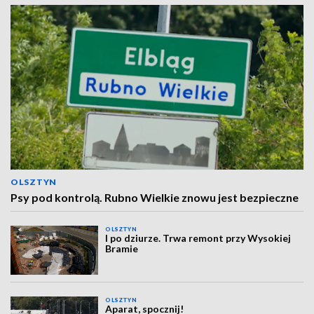
OLSZTYN
Psy pod kontrolą. Rubno Wielkie znowu jest bezpieczne
OLSZTYN
I po dziurze. Trwa remont przy Wysokiej
Bramie
OLSZTYN
Aparat, spocznij!