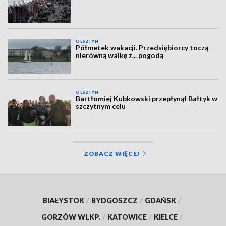
OLSZTYN
Półmetek wakacji. Przedsiębiorcy toczą
nierówną walkę z... pogodą
OLSZTYN
Bartłomiej Kubkowski przepłynął Bałtyk w
szczytnym celu
ZOBACZ WIĘCEJ
BIAŁYSTOK
/
BYDGOSZCZ
/
GDAŃSK
/
GORZÓW WLKP.
/
KATOWICE
/
KIELCE
/