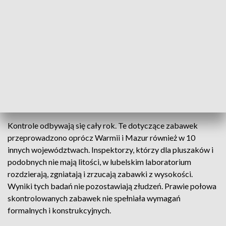
Zabawki towarzyszą dzieciom od pierwszych chwil życia.
Wspierają rozwój malucha, edukują, gwarantują dobrą
zabawę i w wielu przypadkach dają poczucie
bezpieczeństwa. Problem w tym, że nie wszystkie zabawki
są bezpieczne. Na polskim rynku dostępnych było 110
modeli zabawek przeznaczonych dla dzieci do 3. roku życia,
które skontrolowali inspektorzy UOKIK. W prawie co
drugiej ze skontrolowanych zabawek inspektorzy dopatrzyli
się nieprawidłowości.
Kontrole odbywają się cały rok. Te dotyczące zabawek
przeprowadzono oprócz Warmii i Mazur również w 10
innych województwach. Inspektorzy, którzy dla pluszaków i
podobnych nie mają litości, w lubelskim laboratorium
rozdzierają, zgniatają i zrzucają zabawki z wysokości.
Wyniki tych badań nie pozostawiają złudzeń. Prawie połowa
skontrolowanych zabawek nie spełniała wymagań
formalnych i konstrukcyjnych.