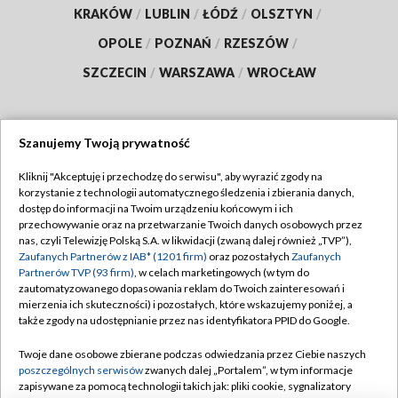
KRAKÓW
/
LUBLIN
/
ŁÓDŹ
/
OLSZTYN
/
OPOLE
/
POZNAŃ
/
RZESZÓW
/
SZCZECIN
/
WARSZAWA
/
WROCŁAW
Szanujemy Twoją prywatność
Dołącz do nas:
Kliknij "Akceptuję i przechodzę do serwisu", aby wyrazić zgody na
korzystanie z technologii automatycznego śledzenia i zbierania danych,
TVP
dostęp do informacji na Twoim urządzeniu końcowym i ich
Abonament TVP
przechowywanie oraz na przetwarzanie Twoich danych osobowych przez
Regulamin TVP
nas, czyli Telewizję Polską S.A. w likwidacji (zwaną dalej również „TVP”),
Emisja w TVP
Polityka prywatności
Zaufanych Partnerów z IAB* (1201 firm)
oraz pozostałych
Zaufanych
Partnerów TVP (93 firm)
, w celach marketingowych (w tym do
Centrum informacji TVP
Moje zgody
zautomatyzowanego dopasowania reklam do Twoich zainteresowań i
mierzenia ich skuteczności) i pozostałych, które wskazujemy poniżej, a
Naziemna Telewizja Cyfrowa
Pomoc
także zgody na udostępnianie przez nas identyfikatora PPID do Google.
Sklep TVP
Biuro reklamy
Twoje dane osobowe zbierane podczas odwiedzania przez Ciebie naszych
Rada Programowa
Kontakt
poszczególnych serwisów
zwanych dalej „Portalem”, w tym informacje
zapisywane za pomocą technologii takich jak: pliki cookie, sygnalizatory
System NOS