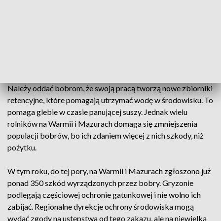
Barczewa bobry wycięły część drzew. Wcześniej zatkały
rów melioracyjny, co przyczyniło się do zalania pól. Jak
twierdzi rolnik, za uszkodzenie 300 drzew otrzymał od
Regionalnej Dyrekcji Ochrony Środowiska jedynie 3 tys. zł
odszkodowania. "To wartość niższa niż sadzonka, którą
kupowałem do sadzenia tego lasu" - mówi rolnik.
Należy oddać bobrom, że swoją pracą tworzą nowe zbiorniki
retencyjne, które pomagają utrzymać wodę w środowisku. To
pomaga glebie w czasie panującej suszy. Jednak wielu
rolników na Warmii i Mazurach domaga się zmniejszenia
populacji bobrów, bo ich zdaniem więcej z nich szkody, niż
pożytku.
W tym roku, do tej pory, na Warmii i Mazurach zgłoszono już
ponad 350 szkód wyrządzonych przez bobry. Gryzonie
podlegają częściowej ochronie gatunkowej i nie wolno ich
zabijać. Regionalne dyrekcje ochrony środowiska mogą
wydać zgody na ustępstwa od tego zakazu, ale na niewielką