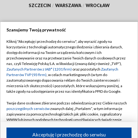
SZCZECIN
/
WARSZAWA
/
WROCŁAW
Szanujemy Twoją prywatność
Dołącz do nas:
Kliknij "Akceptuję i przechodzę do serwisu", aby wyrazić zgody na
korzystanie z technologii automatycznego śledzenia i zbierania danych,
TVP
dostęp do informacji na Twoim urządzeniu końcowym i ich
Abonament TVP
przechowywanie oraz na przetwarzanie Twoich danych osobowych przez
Regulamin TVP
nas, czyli Telewizję Polską S.A. w likwidacji (zwaną dalej również „TVP”),
Emisja w TVP
Polityka prywatności
Zaufanych Partnerów z IAB* (1201 firm)
oraz pozostałych
Zaufanych
Partnerów TVP (93 firm)
, w celach marketingowych (w tym do
Centrum informacji TVP
Moje zgody
zautomatyzowanego dopasowania reklam do Twoich zainteresowań i
mierzenia ich skuteczności) i pozostałych, które wskazujemy poniżej, a
Naziemna Telewizja Cyfrowa
Pomoc
także zgody na udostępnianie przez nas identyfikatora PPID do Google.
Sklep TVP
Biuro reklamy
Twoje dane osobowe zbierane podczas odwiedzania przez Ciebie naszych
Rada Programowa
Kontakt
poszczególnych serwisów
zwanych dalej „Portalem”, w tym informacje
zapisywane za pomocą technologii takich jak: pliki cookie, sygnalizatory
System NOS
WWW lub innych podobnych technologii umożliwiających świadczenie
dopasowanych i bezpiecznych usług, personalizację treści oraz reklam,
Informacje o nadawcy
Kanały
udostępnianie funkcji mediów społecznościowych oraz analizowanie
Akceptuję i przechodzę do serwisu
ruchu w Internecie.
Program dla prasy