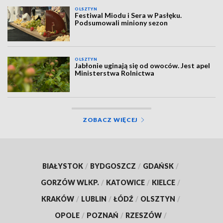
OLSZTYN
Festiwal Miodu i Sera w Pasłęku.
Podsumowali miniony sezon
OLSZTYN
Jabłonie uginają się od owoców. Jest apel
Ministerstwa Rolnictwa
ZOBACZ WIĘCEJ
BIAŁYSTOK
/
BYDGOSZCZ
/
GDAŃSK
/
GORZÓW WLKP.
/
KATOWICE
/
KIELCE
/
KRAKÓW
/
LUBLIN
/
ŁÓDŹ
/
OLSZTYN
/
OPOLE
/
POZNAŃ
/
RZESZÓW
/