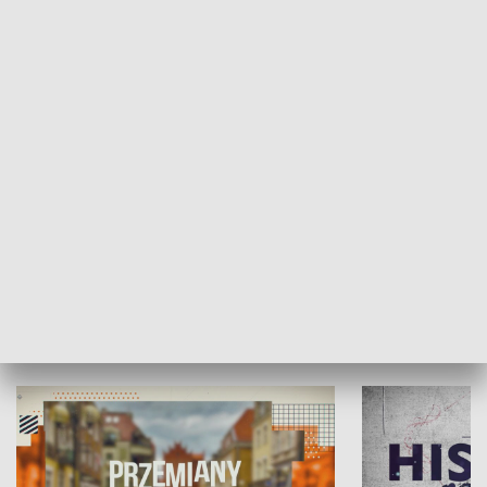
SPOŁECZEŃSTWO
Moje miejsce
Winda region
HISTORIA