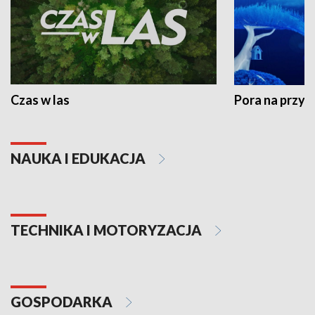
Czas w las
Pora na przyr
NAUKA I EDUKACJA
TECHNIKA I MOTORYZACJA
GOSPODARKA