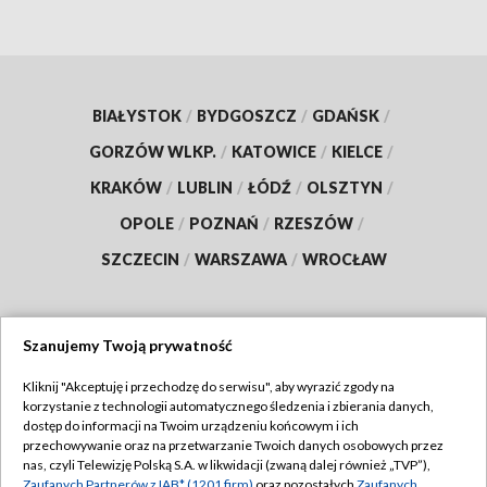
BIAŁYSTOK
/
BYDGOSZCZ
/
GDAŃSK
/
GORZÓW WLKP.
/
KATOWICE
/
KIELCE
/
KRAKÓW
/
LUBLIN
/
ŁÓDŹ
/
OLSZTYN
/
OPOLE
/
POZNAŃ
/
RZESZÓW
/
SZCZECIN
/
WARSZAWA
/
WROCŁAW
Szanujemy Twoją prywatność
Dołącz do nas:
Kliknij "Akceptuję i przechodzę do serwisu", aby wyrazić zgody na
korzystanie z technologii automatycznego śledzenia i zbierania danych,
TVP
dostęp do informacji na Twoim urządzeniu końcowym i ich
Abonament TVP
przechowywanie oraz na przetwarzanie Twoich danych osobowych przez
Regulamin TVP
nas, czyli Telewizję Polską S.A. w likwidacji (zwaną dalej również „TVP”),
Emisja w TVP
Zaufanych Partnerów z IAB* (1201 firm)
oraz pozostałych
Zaufanych
Polityka prywatności