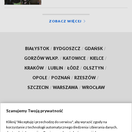
ZOBACZ WIĘCEJ
BIAŁYSTOK
/
BYDGOSZCZ
/
GDAŃSK
/
GORZÓW WLKP.
/
KATOWICE
/
KIELCE
/
KRAKÓW
/
LUBLIN
/
ŁÓDŹ
/
OLSZTYN
/
OPOLE
/
POZNAŃ
/
RZESZÓW
/
SZCZECIN
/
WARSZAWA
/
WROCŁAW
Szanujemy Twoją prywatność
Dołącz do nas:
Kliknij "Akceptuję i przechodzę do serwisu", aby wyrazić zgody na
korzystanie z technologii automatycznego śledzenia i zbierania danych,
TVP