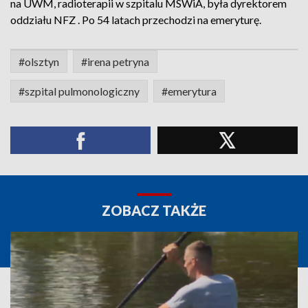
na UWM, radioterapii w szpitalu MSWiA, była dyrektorem
oddziału NFZ . Po 54 latach przechodzi na emeryturę.
#olsztyn
#irena petryna
#szpital pulmonologiczny
#emerytura
ZOBACZ TAKŻE