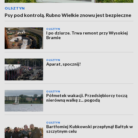
OLSZTYN
Psy pod kontrolą. Rubno Wielkie znowu jest bezpieczne
OLSZTYN
I po dziurze. Trwa remont przy Wysokiej
Bramie
OLSZTYN
Aparat, spocznij!
OLSZTYN
Półmetek wakacji. Przedsiębiorcy toczą
nierówną walkę z... pogodą
OLSZTYN
Bartłomiej Kubkowski przepłynął Bałtyk w
szczytnym celu