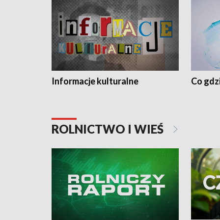
Informacje kulturalne
Co gdzi
ROLNICTWO I WIEŚ