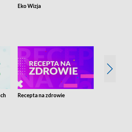
Eko Wizja
ach
Recepta na zdrowie
Wybieram z