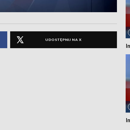
UDOSTĘPNIJ NA X
I
I