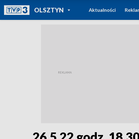
POWRÓT DO
OLSZTYN
Aktualności
Rekla
TVP REGIONY
26.5.22 godz. 18.3