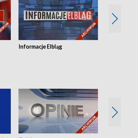
Informacje Elbląg
Wstaje nowy