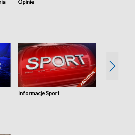
nia
Opinie
Opinie Elblą
Informacje Sport
Flesz sport