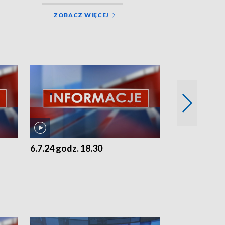
ZOBACZ WIĘCEJ
6.7.24 godz. 18.30
5.7.24 godz. 