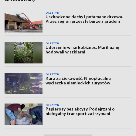
OLSZTYN
Uszkodzone dachy i połamane drzewa.
Przez region przeszły burze z gradem
OLSZTYN
Uderzenie w narkobiznes. Marihuanę
hodowali w szklarni
OLSZTYN
Kara za ciekawość. Nieopłacalna
wycieczka niemieckich turystów
OLSZTYN
Papierosy bez akcyzy. Podejrzani o
nielegalny transport zatrzymani