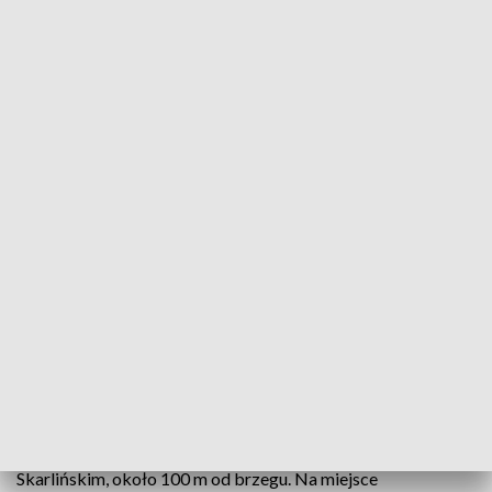
Około 60-letni wędkarz był przytomny, ale wychłodzony i wycieńczony
Na Jeziorze Skarlińskim wywróciła się łódź, a
płynący nią około 60-letni wędkarz wpadł do wody
- podała w środę straż pożarna. Przed utonięciem
uratowało go dwóch mężczyzn, którzy widzieli to
zdarzenie z brzegu.
Zgłoszenie o wywróconej łodzi i tonącym człowieku
otrzymała w środę po południu straż pożarna z Nowego
Miasta Lubawskiego. Do wypadku doszło na Jeziorze
Skarlińskim, około 100 m od brzegu. Na miejsce