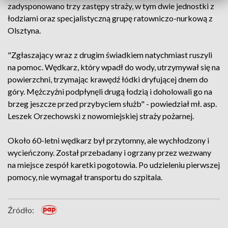
zadysponowano trzy zastępy straży, w tym dwie jednostki z
łodziami oraz specjalistyczną grupę ratowniczo-nurkową z
Olsztyna.
"Zgłaszający wraz z drugim świadkiem natychmiast ruszyli
na pomoc. Wędkarz, który wpadł do wody, utrzymywał się na
powierzchni, trzymając krawędź łódki dryfującej dnem do
góry. Mężczyźni podpłynęli drugą łodzią i doholowali go na
brzeg jeszcze przed przybyciem służb" - powiedział mł. asp.
Leszek Orzechowski z nowomiejskiej straży pożarnej.
Około 60-letni wędkarz był przytomny, ale wychłodzony i
wycieńczony. Został przebadany i ogrzany przez wezwany
na miejsce zespół karetki pogotowia. Po udzieleniu pierwszej
pomocy, nie wymagał transportu do szpitala.
Źródło: