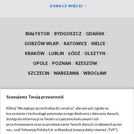
ZOBACZ WIĘCEJ
BIAŁYSTOK
/
BYDGOSZCZ
/
GDAŃSK
/
GORZÓW WLKP.
/
KATOWICE
/
KIELCE
/
KRAKÓW
/
LUBLIN
/
ŁÓDŹ
/
OLSZTYN
/
OPOLE
/
POZNAŃ
/
RZESZÓW
/
SZCZECIN
/
WARSZAWA
/
WROCŁAW
Szanujemy Twoją prywatność
Dołącz do nas:
Kliknij "Akceptuję i przechodzę do serwisu", aby wyrazić zgody na
korzystanie z technologii automatycznego śledzenia i zbierania danych,
TVP
dostęp do informacji na Twoim urządzeniu końcowym i ich
Abonament TVP
przechowywanie oraz na przetwarzanie Twoich danych osobowych przez
Regulamin TVP
nas, czyli Telewizję Polską S.A. w likwidacji (zwaną dalej również „TVP”),