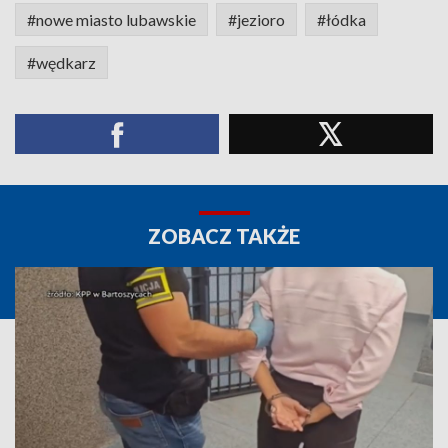
#nowe miasto lubawskie
#jezioro
#łódka
#wędkarz
ZOBACZ TAKŻE