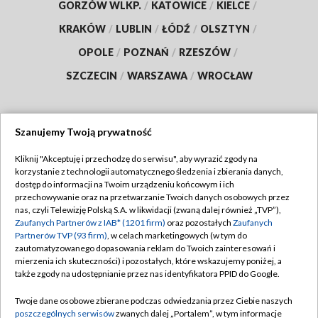
GORZÓW WLKP.
/
KATOWICE
/
KIELCE
/
KRAKÓW
/
LUBLIN
/
ŁÓDŹ
/
OLSZTYN
/
OPOLE
/
POZNAŃ
/
RZESZÓW
/
SZCZECIN
/
WARSZAWA
/
WROCŁAW
Szanujemy Twoją prywatność
Dołącz do nas:
Kliknij "Akceptuję i przechodzę do serwisu", aby wyrazić zgody na
korzystanie z technologii automatycznego śledzenia i zbierania danych,
TVP
dostęp do informacji na Twoim urządzeniu końcowym i ich
Abonament TVP
przechowywanie oraz na przetwarzanie Twoich danych osobowych przez
Regulamin TVP
nas, czyli Telewizję Polską S.A. w likwidacji (zwaną dalej również „TVP”),
Emisja w TVP
Polityka prywatności
Zaufanych Partnerów z IAB* (1201 firm)
oraz pozostałych
Zaufanych
Partnerów TVP (93 firm)
, w celach marketingowych (w tym do
Centrum informacji TVP
Moje zgody
zautomatyzowanego dopasowania reklam do Twoich zainteresowań i
mierzenia ich skuteczności) i pozostałych, które wskazujemy poniżej, a
Naziemna Telewizja Cyfrowa
Pomoc
także zgody na udostępnianie przez nas identyfikatora PPID do Google.
Sklep TVP
Biuro reklamy
Twoje dane osobowe zbierane podczas odwiedzania przez Ciebie naszych
Rada Programowa
Kontakt
poszczególnych serwisów
zwanych dalej „Portalem”, w tym informacje