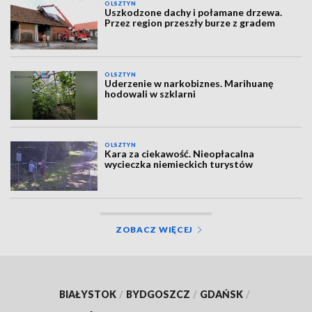
OLSZTYN
Uszkodzone dachy i połamane drzewa.
Przez region przeszły burze z gradem
OLSZTYN
Uderzenie w narkobiznes. Marihuanę
hodowali w szklarni
OLSZTYN
Kara za ciekawość. Nieopłacalna
wycieczka niemieckich turystów
ZOBACZ WIĘCEJ
BIAŁYSTOK
/
BYDGOSZCZ
/
GDAŃSK
/