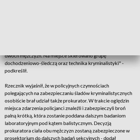
Lubelskiej.
"Z kolejnych informacji dowiedzieliśmy się, że mężczyzna,
który miał się zachowywać agresywnie, mógł wejść na teren
jednego z komisów, a potem do jednego z pomieszczeń.
Policjanci sprawdzili tę informację. Weszli na teren komisu i
po wejściu do jednego z pomieszczeń zastali tam ciała
dwóch mężczyzn. Na miejsce skierowano grupę
dochodzeniowo-śledczą oraz technika kryminalistyki" -
podkreślił.
Rzecznik wyjaśnił, że w policyjnych czynnościach
polegających na zabezpieczaniu śladów kryminalistycznych
osobiście brał udział także prokurator. W trakcie oględzin
miejsca zdarzenia policjanci znaleźli i zabezpieczyli broń
palną krótką, która zostanie poddana dalszym badaniom
laboratoryjnym pod kątem balistycznym. Decyzją
prokuratora ciała obu mężczyzn zostaną zabezpieczone w
prosektorium do dalszych badań sekcyjnych - dodał