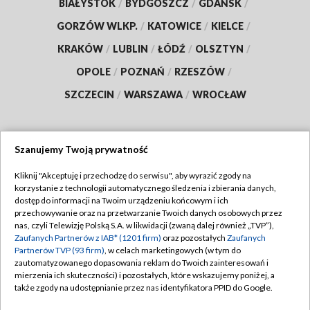
BIAŁYSTOK
/
BYDGOSZCZ
/
GDAŃSK
/
GORZÓW WLKP.
/
KATOWICE
/
KIELCE
/
KRAKÓW
/
LUBLIN
/
ŁÓDŹ
/
OLSZTYN
/
OPOLE
/
POZNAŃ
/
RZESZÓW
/
SZCZECIN
/
WARSZAWA
/
WROCŁAW
Szanujemy Twoją prywatność
Dołącz do nas:
Kliknij "Akceptuję i przechodzę do serwisu", aby wyrazić zgody na
korzystanie z technologii automatycznego śledzenia i zbierania danych,
TVP
dostęp do informacji na Twoim urządzeniu końcowym i ich
Abonament TVP
przechowywanie oraz na przetwarzanie Twoich danych osobowych przez
Regulamin TVP
nas, czyli Telewizję Polską S.A. w likwidacji (zwaną dalej również „TVP”),
Emisja w TVP
Zaufanych Partnerów z IAB* (1201 firm)
oraz pozostałych
Zaufanych
Polityka prywatności
Partnerów TVP (93 firm)
, w celach marketingowych (w tym do
Centrum informacji TVP
Moje zgody
zautomatyzowanego dopasowania reklam do Twoich zainteresowań i
mierzenia ich skuteczności) i pozostałych, które wskazujemy poniżej, a
Naziemna Telewizja Cyfrowa
Pomoc
także zgody na udostępnianie przez nas identyfikatora PPID do Google.
Sklep TVP
Biuro reklamy