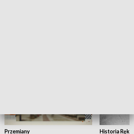
Moje miejsce
Winda region
HISTORIA
Przemiany
Historia Ręką