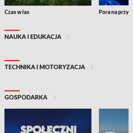
Czas w las
Pora na przyr
NAUKA I EDUKACJA
TECHNIKA I MOTORYZACJA
GOSPODARKA