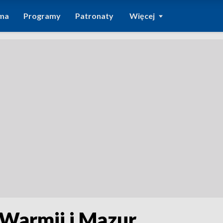
ma
Programy
Patronaty
Więcej
 Warmii i Mazur