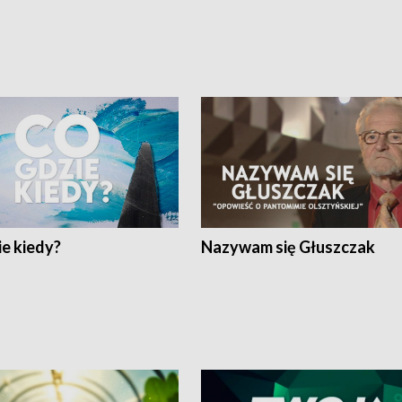
e kiedy?
Nazywam się Głuszczak