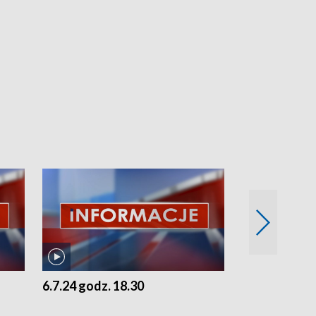
6.7.24 godz. 18.30
5.7.24 godz. 