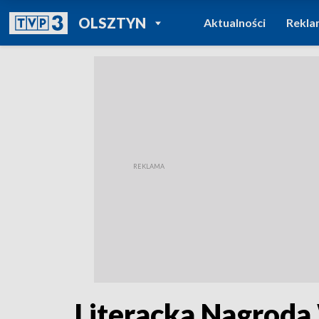
POWRÓT DO
OLSZTYN
Aktualności
Rekla
TVP REGIONY
Literacka Nagroda