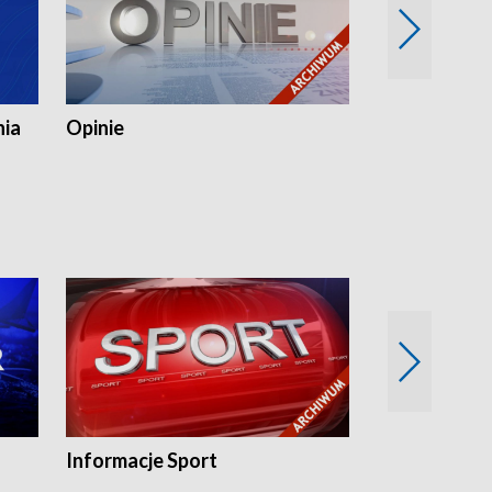
nia
Opinie
Opinie Elblą
Informacje Sport
Flesz sport