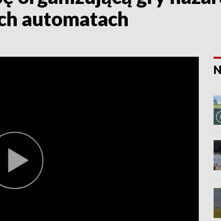
ch automatach
N