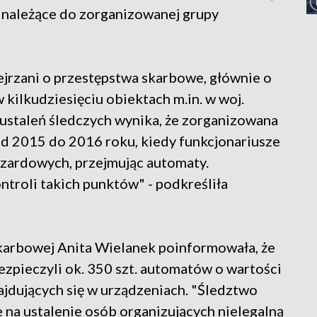
y należące do zorganizowanej grupy
ejrzani o przestępstwa skarbowe, głównie o
kilkudziesięciu obiektach m.in. w woj.
ustaleń śledczych wynika, że zorganizowana
od 2015 do 2016 roku, kiedy funkcjonariusze
azardowych, przejmując automaty.
troli takich punktów" - podkreśliła
karbowej Anita Wielanek poinformowała, że
ezpieczyli ok. 350 szt. automatów o wartości
znajdujących się w urządzeniach. "Śledztwo
na ustalenie osób organizujących nielegalną