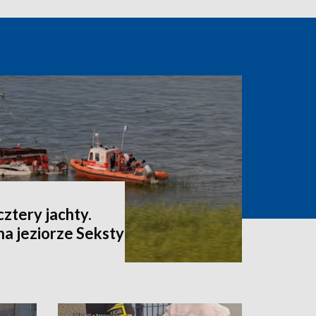
cztery jachty.
a jeziorze Seksty