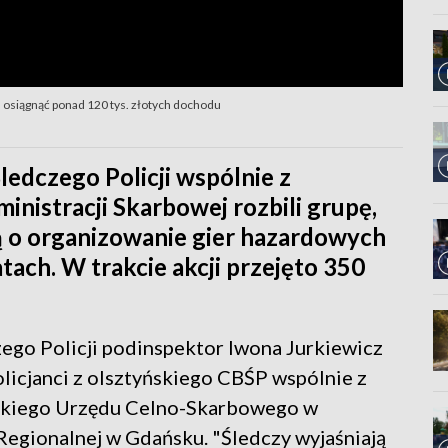
a osiągnąć ponad 120 tys. złotych dochodu
Śledczego Policji wspólnie z
inistracji Skarbowej rozbili grupę,
ą o organizowanie gier hazardowych
ach. W trakcie akcji przejęto 350
ego Policji podinspektor Iwona Jurkiewicz
olicjanci z olsztyńskiego CBŚP wspólnie z
skiego Urzędu Celno-Skarbowego w
egionalnej w Gdańsku. "Śledczy wyjaśniają