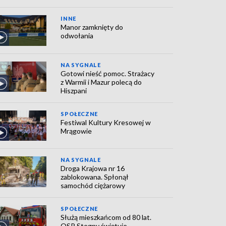
INNE
Manor zamknięty do
odwołania
NA SYGNALE
Gotowi nieść pomoc. Strażacy
z Warmii i Mazur polecą do
Hiszpani
SPOŁECZNE
Festiwal Kultury Kresowej w
Mrągowie
NA SYGNALE
Droga Krajowa nr 16
zablokowana. Spłonął
samochód ciężarowy
SPOŁECZNE
Służą mieszkańcom od 80 lat.
OSP Stegny świętuje