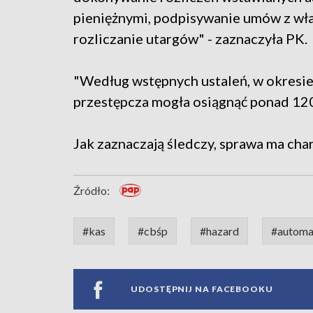
pieniężnymi, podpisywanie umów z właś
rozliczanie utargów" - zaznaczyła PK.
"Według wstępnych ustaleń, w okresie 
przestępcza mogła osiągnąć ponad 120
Jak zaznaczają śledczy, sprawa ma cha
Źródło:
#kas
#cbśp
#hazard
#automa
UDOSTĘPNIJ NA FACEBOOKU