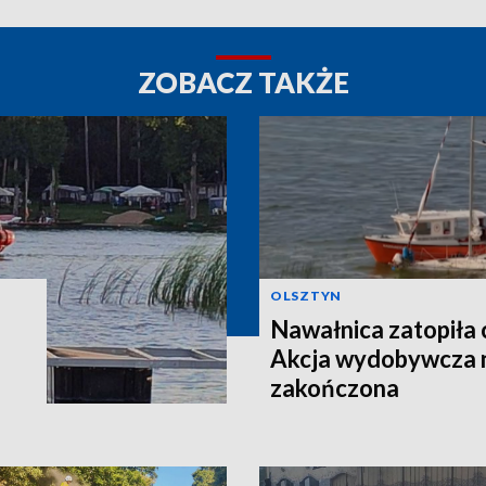
ZOBACZ TAKŻE
OLSZTYN
Nawałnica zatopiła 
Akcja wydobywcza n
zakończona