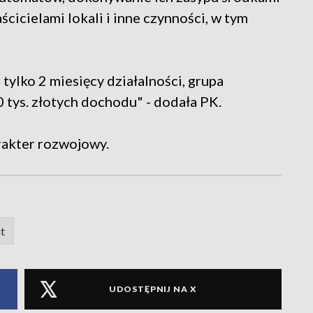
cicielami lokali i inne czynności, w tym
tylko 2 miesięcy działalności, grupa
 tys. złotych dochodu" - dodała PK.
rakter rozwojowy.
t
UDOSTĘPNIJ NA X