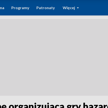
ma
Programy
Patronaty
Więcej
pę organizującą gry haza