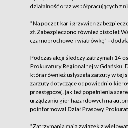
działalność oraz współpracujących z n
"Na poczet kar i grzywien zabezpieczon
zł. Zabezpieczono również pistolet Wa
czarnoprochowe i wiatrówkę" - dodała
Podczas akcji śledczy zatrzymali 14 
Prokuratury Regionalnej w Gdańsku. Do
która również usłyszała zarzuty w tej 
zarzuty dotyczące odpowiednio kierow
przestępczej, jak też popełnienia sze
urządzaniu gier hazardowych na auto
poinformował Dział Prasowy Prokurat
"Zatrzymania mają związek z wielo