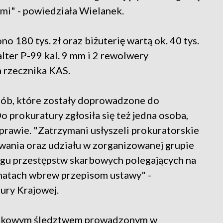
imi" - powiedziała Wielanek.
o 180 tys. zł oraz biżuterię wartą ok. 40 tys.
lter P-99 kal. 9 mm i 2 rewolwery
 rzecznika KAS.
osób, które zostały doprowadzone do
 prokuratury zgłosiła się też jedna osoba,
sprawie. "Zatrzymani usłyszeli prokuratorskie
ania oraz udziału w zorganizowanej grupie
regu przestępstw skarbowych polegających na
matach wbrew przepisom ustawy" -
ury Krajowej.
wątkowym śledztwem prowadzonym w