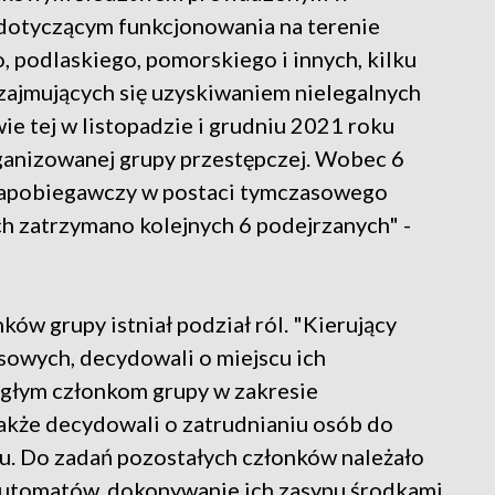
dotyczącym funkcjonowania na terenie
podlaskiego, pomorskiego i innych, kilku
ajmujących się uzyskiwaniem nielegalnych
ie tej w listopadzie i grudniu 2021 roku
anizowanej grupy przestępczej. Wobec 6
zapobiegawczy w postaci tymczasowego
h zatrzymano kolejnych 6 podejrzanych" -
ów grupy istniał podział ról. "Kierujący
sowych, decydowali o miejscu ich
egłym członkom grupy w zakresie
 także decydowali o zatrudnianiu osób do
u. Do zadań pozostałych członków należało
utomatów, dokonywanie ich zasypu środkami