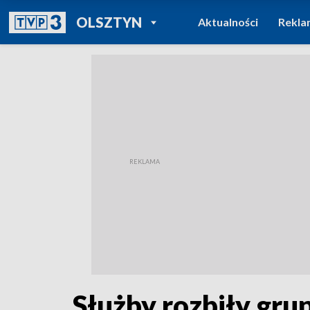
POWRÓT DO
OLSZTYN
Aktualności
Rekla
TVP REGIONY
Służby rozbiły gru