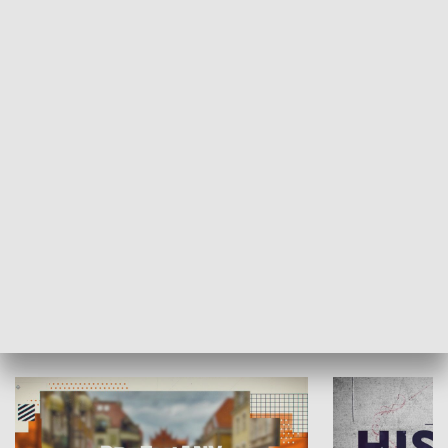
SPOŁECZEŃSTWO
Moje miejsce
Winda region
HISTORIA