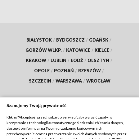
BIAŁYSTOK
/
BYDGOSZCZ
/
GDAŃSK
/
GORZÓW WLKP.
/
KATOWICE
/
KIELCE
/
KRAKÓW
/
LUBLIN
/
ŁÓDŹ
/
OLSZTYN
/
OPOLE
/
POZNAŃ
/
RZESZÓW
/
SZCZECIN
/
WARSZAWA
/
WROCŁAW
Szanujemy Twoją prywatność
Dołącz do nas:
Kliknij "Akceptuję i przechodzę do serwisu", aby wyrazić zgody na
korzystanie z technologii automatycznego śledzenia i zbierania danych,
TVP
dostęp do informacji na Twoim urządzeniu końcowym i ich
Abonament TVP
przechowywanie oraz na przetwarzanie Twoich danych osobowych przez
Regulamin TVP