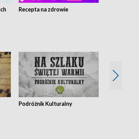
ach
Recepta na zdrowie
Wybieram z
Podróżnik Kulturalny
Okolice Szla