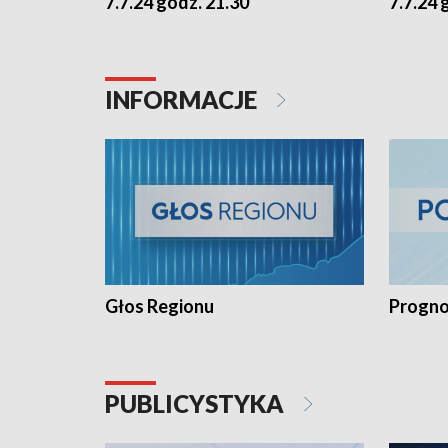
7.7.24 godz. 21.30
7.7.24 
INFORMACJE
Głos Regionu
Progno
PUBLICYSTYKA