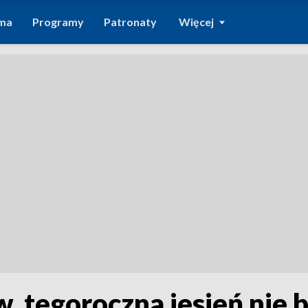
ma
Programy
Patronaty
Więcej
 tegoroczna jesień nie 