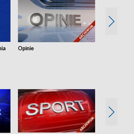
nia
Opinie
Opinie Elblą