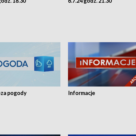
godz. 18.30
6.7.24 godz. 21.30
za pogody
Informacje