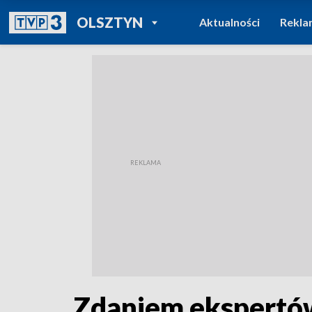
POWRÓT DO
OLSZTYN
Aktualności
Rekla
TVP REGIONY
Zdaniem ekspertów,