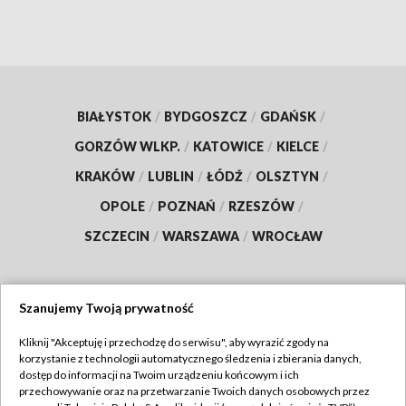
BIAŁYSTOK
/
BYDGOSZCZ
/
GDAŃSK
/
GORZÓW WLKP.
/
KATOWICE
/
KIELCE
/
KRAKÓW
/
LUBLIN
/
ŁÓDŹ
/
OLSZTYN
/
OPOLE
/
POZNAŃ
/
RZESZÓW
/
SZCZECIN
/
WARSZAWA
/
WROCŁAW
Szanujemy Twoją prywatność
Dołącz do nas:
Kliknij "Akceptuję i przechodzę do serwisu", aby wyrazić zgody na
korzystanie z technologii automatycznego śledzenia i zbierania danych,
TVP
dostęp do informacji na Twoim urządzeniu końcowym i ich
Abonament TVP
przechowywanie oraz na przetwarzanie Twoich danych osobowych przez
Regulamin TVP