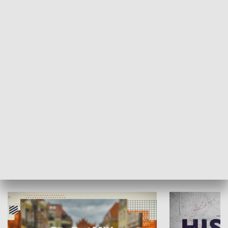
SPOŁECZEŃSTWO
Moje miejsce
Winda region
HISTORIA