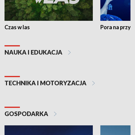
Czas w las
Pora na przyr
NAUKA I EDUKACJA
TECHNIKA I MOTORYZACJA
GOSPODARKA