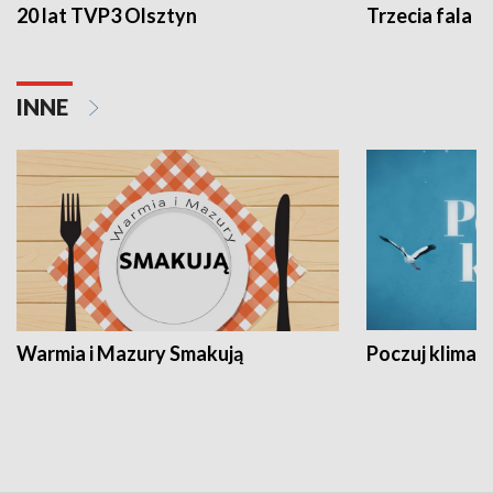
20 lat TVP3 Olsztyn
Trzecia fala -
INNE
Warmia i Mazury Smakują
Poczuj klimat