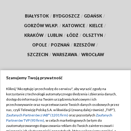
BIAŁYSTOK
/
BYDGOSZCZ
/
GDAŃSK
/
GORZÓW WLKP.
/
KATOWICE
/
KIELCE
/
KRAKÓW
/
LUBLIN
/
ŁÓDŹ
/
OLSZTYN
/
OPOLE
/
POZNAŃ
/
RZESZÓW
/
SZCZECIN
/
WARSZAWA
/
WROCŁAW
Szanujemy Twoją prywatność
Dołącz do nas:
Kliknij "Akceptuję i przechodzę do serwisu", aby wyrazić zgody na
korzystanie z technologii automatycznego śledzenia i zbierania danych,
TVP
dostęp do informacji na Twoim urządzeniu końcowym i ich
Abonament TVP
przechowywanie oraz na przetwarzanie Twoich danych osobowych przez
Regulamin TVP
nas, czyli Telewizję Polską S.A. w likwidacji (zwaną dalej również „TVP”),
Emisja w TVP
Zaufanych Partnerów z IAB* (1201 firm)
oraz pozostałych
Zaufanych
Polityka prywatności
Partnerów TVP (93 firm)
, w celach marketingowych (w tym do
Centrum informacji TVP
Moje zgody
zautomatyzowanego dopasowania reklam do Twoich zainteresowań i
mierzenia ich skuteczności) i pozostałych, które wskazujemy poniżej, a