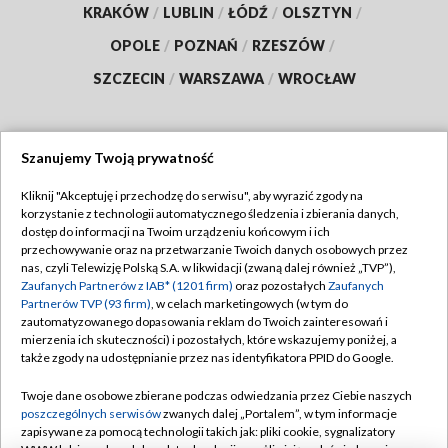
KRAKÓW
/
LUBLIN
/
ŁÓDŹ
/
OLSZTYN
/
OPOLE
/
POZNAŃ
/
RZESZÓW
/
SZCZECIN
/
WARSZAWA
/
WROCŁAW
Szanujemy Twoją prywatność
Dołącz do nas:
Kliknij "Akceptuję i przechodzę do serwisu", aby wyrazić zgody na
korzystanie z technologii automatycznego śledzenia i zbierania danych,
TVP
dostęp do informacji na Twoim urządzeniu końcowym i ich
Abonament TVP
przechowywanie oraz na przetwarzanie Twoich danych osobowych przez
Regulamin TVP
nas, czyli Telewizję Polską S.A. w likwidacji (zwaną dalej również „TVP”),
Emisja w TVP
Polityka prywatności
Zaufanych Partnerów z IAB* (1201 firm)
oraz pozostałych
Zaufanych
Partnerów TVP (93 firm)
, w celach marketingowych (w tym do
Centrum informacji TVP
Moje zgody
zautomatyzowanego dopasowania reklam do Twoich zainteresowań i
mierzenia ich skuteczności) i pozostałych, które wskazujemy poniżej, a
Naziemna Telewizja Cyfrowa
Pomoc
także zgody na udostępnianie przez nas identyfikatora PPID do Google.
Sklep TVP
Biuro reklamy
Twoje dane osobowe zbierane podczas odwiedzania przez Ciebie naszych
Rada Programowa
Kontakt
poszczególnych serwisów
zwanych dalej „Portalem”, w tym informacje
zapisywane za pomocą technologii takich jak: pliki cookie, sygnalizatory
System NOS