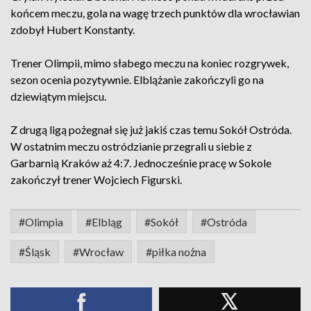
końcem meczu, gola na wagę trzech punktów dla wrocławian
zdobył Hubert Konstanty.
Trener Olimpii, mimo słabego meczu na koniec rozgrywek,
sezon ocenia pozytywnie. Elblążanie zakończyli go na
dziewiątym miejscu.
Z drugą ligą pożegnał się już jakiś czas temu Sokół Ostróda.
W ostatnim meczu ostródzianie przegrali u siebie z
Garbarnią Kraków aż 4:7. Jednocześnie pracę w Sokole
zakończył trener Wojciech Figurski.
#Olimpia
#Elbląg
#Sokół
#Ostróda
#Śląsk
#Wrocław
#piłka nożna