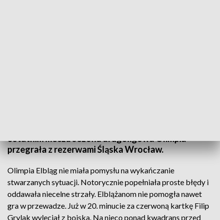
Finisz drugiej ligi
Myśleli o miejscu barażowym o awans do pierwszej
ligi, jednak życie napisało inny scenariusz. W
ostatnim meczu sezonu drugoligowa Olimpia
przegrała z rezerwami Śląska Wrocław.
Olimpia Elbląg nie miała pomysłu na wykańczanie
stwarzanych sytuacji. Notorycznie popełniała proste błędy i
oddawała niecelne strzały. Elblążanom nie pomogła nawet
gra w przewadze. Już w 20. minucie za czerwoną kartkę Filip
Grylak wyleciał z boiska. Na nieco ponad kwadrans przed