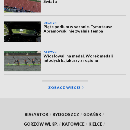
Świata
OLSZTYN
Piąte podium w sezonie. Tymoteusz
Abramowski nie zwalnia tempa
OLSZTYN
Wiosłowali na medal. Worek medali
młodych kajakarzy z regionu
ZOBACZ WIĘCEJ
BIAŁYSTOK
/
BYDGOSZCZ
/
GDAŃSK
/
GORZÓW WLKP.
/
KATOWICE
/
KIELCE
/