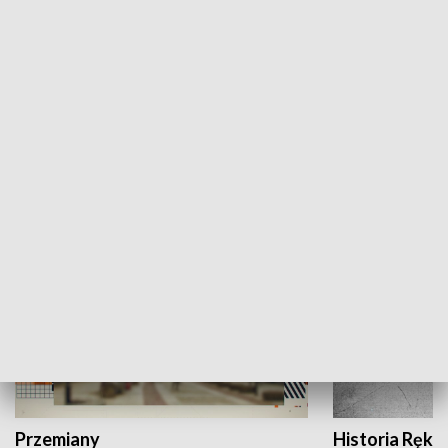
Moje miejsce
Winda region
HISTORIA
Przemiany
Historia Ręką