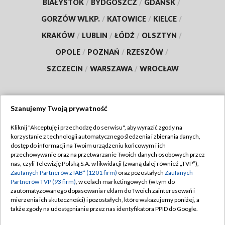
BIAŁYSTOK
/
BYDGOSZCZ
/
GDAŃSK
/
GORZÓW WLKP.
/
KATOWICE
/
KIELCE
/
KRAKÓW
/
LUBLIN
/
ŁÓDŹ
/
OLSZTYN
/
OPOLE
/
POZNAŃ
/
RZESZÓW
/
SZCZECIN
/
WARSZAWA
/
WROCŁAW
Szanujemy Twoją prywatność
Dołącz do nas:
Kliknij "Akceptuję i przechodzę do serwisu", aby wyrazić zgody na
korzystanie z technologii automatycznego śledzenia i zbierania danych,
TVP
dostęp do informacji na Twoim urządzeniu końcowym i ich
Abonament TVP
przechowywanie oraz na przetwarzanie Twoich danych osobowych przez
Regulamin TVP
nas, czyli Telewizję Polską S.A. w likwidacji (zwaną dalej również „TVP”),
Emisja w TVP
Zaufanych Partnerów z IAB* (1201 firm)
oraz pozostałych
Zaufanych
Polityka prywatności
Partnerów TVP (93 firm)
, w celach marketingowych (w tym do
Centrum informacji TVP
Moje zgody
zautomatyzowanego dopasowania reklam do Twoich zainteresowań i
mierzenia ich skuteczności) i pozostałych, które wskazujemy poniżej, a
Naziemna Telewizja Cyfrowa
Pomoc
także zgody na udostępnianie przez nas identyfikatora PPID do Google.
Sklep TVP
Biuro reklamy