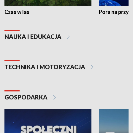
Czas w las
Pora na przyr
NAUKA I EDUKACJA
TECHNIKA I MOTORYZACJA
GOSPODARKA