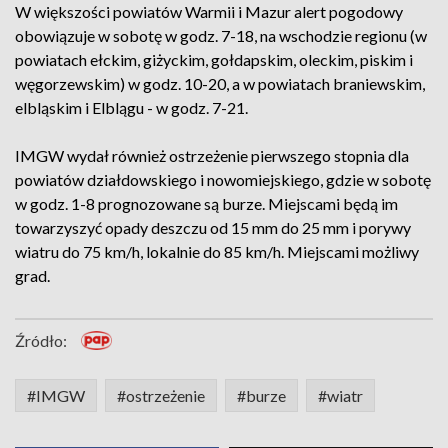
W większości powiatów Warmii i Mazur alert pogodowy
obowiązuje w sobotę w godz. 7-18, na wschodzie regionu (w
powiatach ełckim, giżyckim, gołdapskim, oleckim, piskim i
węgorzewskim) w godz. 10-20, a w powiatach braniewskim,
elbląskim i Elblągu - w godz. 7-21.
IMGW wydał również ostrzeżenie pierwszego stopnia dla
powiatów działdowskiego i nowomiejskiego, gdzie w sobotę
w godz. 1-8 prognozowane są burze. Miejscami będą im
towarzyszyć opady deszczu od 15 mm do 25 mm i porywy
wiatru do 75 km/h, lokalnie do 85 km/h. Miejscami możliwy
grad.
Źródło:
#IMGW
#ostrzeżenie
#burze
#wiatr