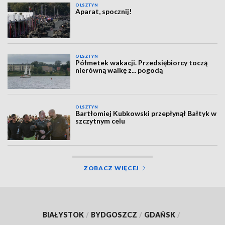
OLSZTYN
Aparat, spocznij!
OLSZTYN
Półmetek wakacji. Przedsiębiorcy toczą
nierówną walkę z... pogodą
OLSZTYN
Bartłomiej Kubkowski przepłynął Bałtyk w
szczytnym celu
ZOBACZ WIĘCEJ
BIAŁYSTOK
/
BYDGOSZCZ
/
GDAŃSK
/