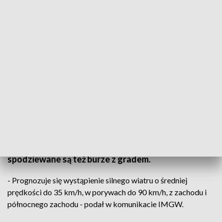
W sobotę w regionie załamanie pogody
Instytut Meteorologii i Gospodarki Wodnej wydał
ostrzeżenie drugiego stopnia przed silnym wiatrem,
który prognozowany jest na sobotę w woj.
warmińsko-mazurskim. W dwóch powiatach
spodziewane są też burze z gradem.
- Prognozuje się wystąpienie silnego wiatru o średniej
prędkości do 35 km/h, w porywach do 90 km/h, z zachodu i
północnego zachodu - podał w komunikacie IMGW.