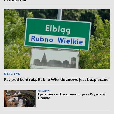
OLSZTYN
Psy pod kontrolą. Rubno Wielkie znowu jest bezpieczne
OLSZTYN
I po dziurze. Trwa remont przy Wysokiej
Bramie