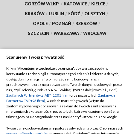
GORZÓW WLKP.
/
KATOWICE
/
KIELCE
/
KRAKÓW
/
LUBLIN
/
ŁÓDŹ
/
OLSZTYN
/
OPOLE
/
POZNAŃ
/
RZESZÓW
/
SZCZECIN
/
WARSZAWA
/
WROCŁAW
Szanujemy Twoją prywatność
Dołącz do nas:
Kliknij "Akceptuję i przechodzę do serwisu", aby wyrazić zgody na
korzystanie z technologii automatycznego śledzenia i zbierania danych,
TVP
dostęp do informacji na Twoim urządzeniu końcowym i ich
Abonament TVP
przechowywanie oraz na przetwarzanie Twoich danych osobowych przez
Regulamin TVP
nas, czyli Telewizję Polską S.A. w likwidacji (zwaną dalej również „TVP”),
Emisja w TVP
Polityka prywatności
Zaufanych Partnerów z IAB* (1201 firm)
oraz pozostałych
Zaufanych
Partnerów TVP (93 firm)
, w celach marketingowych (w tym do
Centrum informacji TVP
Moje zgody
zautomatyzowanego dopasowania reklam do Twoich zainteresowań i
mierzenia ich skuteczności) i pozostałych, które wskazujemy poniżej, a
Naziemna Telewizja Cyfrowa
Pomoc
także zgody na udostępnianie przez nas identyfikatora PPID do Google.
Sklep TVP
Biuro reklamy
Twoje dane osobowe zbierane podczas odwiedzania przez Ciebie naszych
Rada Programowa
poszczególnych serwisów
zwanych dalej „Portalem”, w tym informacje