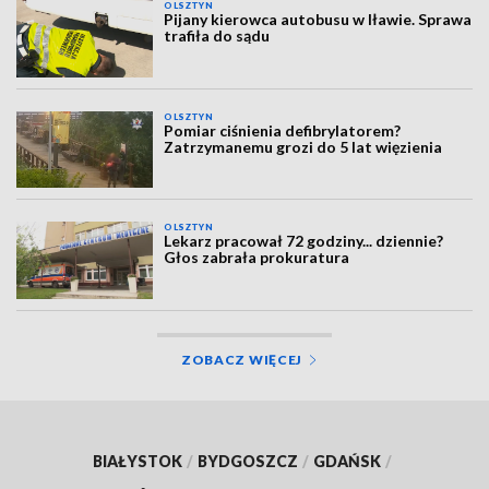
OLSZTYN
Pijany kierowca autobusu w Iławie. Sprawa
trafiła do sądu
OLSZTYN
Pomiar ciśnienia defibrylatorem?
Zatrzymanemu grozi do 5 lat więzienia
OLSZTYN
Lekarz pracował 72 godziny... dziennie?
Głos zabrała prokuratura
ZOBACZ WIĘCEJ
BIAŁYSTOK
/
BYDGOSZCZ
/
GDAŃSK
/