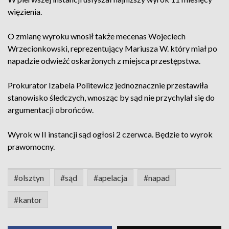
więzienia.
O zmianę wyroku wnosił także mecenas Wojeciech
Wrzecionkowski, reprezentujący Mariusza W. który miał po
napadzie odwieźć oskarżonych z miejsca przestępstwa.
Prokurator Izabela Politewicz jednoznacznie przestawiła
stanowisko śledczych, wnosząc by sąd nie przychylał się do
argumentacji obrońców.
Wyrok w II instancji sąd ogłosi 2 czerwca. Będzie to wyrok
prawomocny.
#olsztyn
#sąd
#apelacja
#napad
#kantor