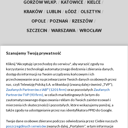
GORZÓW WLKP.
/
KATOWICE
/
KIELCE
/
KRAKÓW
/
LUBLIN
/
ŁÓDŹ
/
OLSZTYN
/
OPOLE
/
POZNAŃ
/
RZESZÓW
/
SZCZECIN
/
WARSZAWA
/
WROCŁAW
Szanujemy Twoją prywatność
Dołącz do nas:
Kliknij "Akceptuję i przechodzę do serwisu", aby wyrazić zgody na
korzystanie z technologii automatycznego śledzenia i zbierania danych,
TVP
dostęp do informacji na Twoim urządzeniu końcowym i ich
Abonament TVP
przechowywanie oraz na przetwarzanie Twoich danych osobowych przez
Regulamin TVP
nas, czyli Telewizję Polską S.A. w likwidacji (zwaną dalej również „TVP”),
Emisja w TVP
Polityka prywatności
Zaufanych Partnerów z IAB* (1201 firm)
oraz pozostałych
Zaufanych
Partnerów TVP (93 firm)
, w celach marketingowych (w tym do
Centrum informacji TVP
Moje zgody
zautomatyzowanego dopasowania reklam do Twoich zainteresowań i
mierzenia ich skuteczności) i pozostałych, które wskazujemy poniżej, a
Naziemna Telewizja Cyfrowa
Pomoc
także zgody na udostępnianie przez nas identyfikatora PPID do Google.
Sklep TVP
Biuro reklamy
Twoje dane osobowe zbierane podczas odwiedzania przez Ciebie naszych
Rada Programowa
Kontakt
poszczególnych serwisów
zwanych dalej „Portalem”, w tym informacje