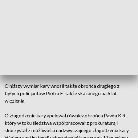
podrobionego kompletu kluczy oraz dezaktywacji kodów do
alarmu i sejfu, włamali się do olsztyńskiego kantoru.
Sędzia zaznaczył również, że wszyscy oskarżeni odpowiadali
za przywłaszczenie mienia wielkiej wartości.
Kolejnym etapem procesu były mowy końcowe stron. W
apelacji obrońca byłego policjanta Piotra K.R, domagał się
zmniejszenia zasądzonej kary. W pierwszym procesie jego
klient, usłyszał wyrok 6 lat pozbawienia wolności
O niższy wymiar kary wnosił także obrońca drugiego z
byłych policjantów Piotra F., także skazanego na 6 lat
więzienia.
O złagodzenie kary apelował również obrońca Pawła K.R,
który w toku śledztwa współpracował z prokuraturą i
skorzystał z możliwości nadzwyczajnego złagodzenia kary.
W pierwszej instancji usłyszał najniższy wyrok 11 miesięcy