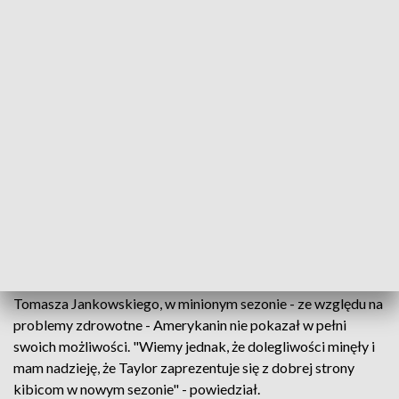
Averill miał reprezentować barwy Indykpolu AZS już w
sezonie 2019/2020. Wtedy jednak na przeszkodzie stanęła
kontuzja kolana, która spowodowała roczną przerwę w jego
grze.
Siatkarz przekazał, że jest zadowolony z dotychczasowego
pobytu w Olsztynie, a na jego decyzję o pozostaniu miał
wpływ także trener Javier Weber. "Podoba mi się
organizacja klubu, zespół na nowy sezon jest dobrze
zbudowany, a naszym celem będzie walka o play off" -
stwierdził.
Zdaniem prezesa zarządu Piłki Siatkowej AZS UWM SA
Tomasza Jankowskiego, w minionym sezonie - ze względu na
problemy zdrowotne - Amerykanin nie pokazał w pełni
swoich możliwości. "Wiemy jednak, że dolegliwości minęły i
mam nadzieję, że Taylor zaprezentuje się z dobrej strony
kibicom w nowym sezonie" - powiedział.