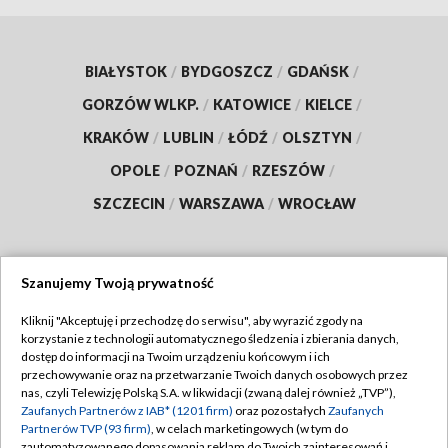
BIAŁYSTOK
/
BYDGOSZCZ
/
GDAŃSK
/
GORZÓW WLKP.
/
KATOWICE
/
KIELCE
/
KRAKÓW
/
LUBLIN
/
ŁÓDŹ
/
OLSZTYN
/
OPOLE
/
POZNAŃ
/
RZESZÓW
/
SZCZECIN
/
WARSZAWA
/
WROCŁAW
Szanujemy Twoją prywatność
Dołącz do nas:
Kliknij "Akceptuję i przechodzę do serwisu", aby wyrazić zgody na
korzystanie z technologii automatycznego śledzenia i zbierania danych,
TVP
dostęp do informacji na Twoim urządzeniu końcowym i ich
Abonament TVP
przechowywanie oraz na przetwarzanie Twoich danych osobowych przez
Regulamin TVP
nas, czyli Telewizję Polską S.A. w likwidacji (zwaną dalej również „TVP”),
Emisja w TVP
Polityka prywatności
Zaufanych Partnerów z IAB* (1201 firm)
oraz pozostałych
Zaufanych
Partnerów TVP (93 firm)
, w celach marketingowych (w tym do
Centrum informacji TVP
Moje zgody
zautomatyzowanego dopasowania reklam do Twoich zainteresowań i