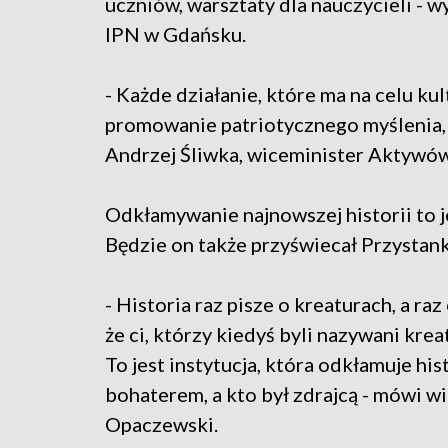
uczniów, warsztaty dla nauczycieli - 
IPN w Gdańsku.
- Każde działanie, które ma na celu k
promowanie patriotycznego myślenia, j
Andrzej Śliwka, wiceminister Aktywó
Odkłamywanie najnowszej historii to j
Będzie on także przyświecał Przystank
- Historia raz pisze o kreaturach, a ra
że ci, którzy kiedyś byli nazywani kr
To jest instytucja, która odkłamuje hi
bohaterem, a kto był zdrajcą - mówi 
Opaczewski.