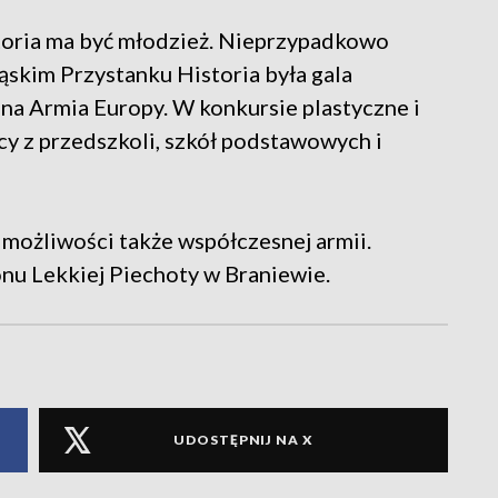
toria ma być młodzież. Nieprzypadkowo
skim Przystanku Historia była gala
a Armia Europy. W konkursie plastyczne i
icy z przedszkoli, szkół podstawowych i
możliwości także współczesnej armii.
onu Lekkiej Piechoty w Braniewie.
UDOSTĘPNIJ NA X