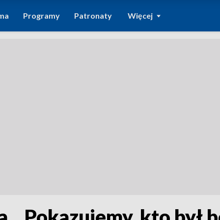
ma
Programy
Patronaty
Więcej
a. „Pokazujemy, kto był 