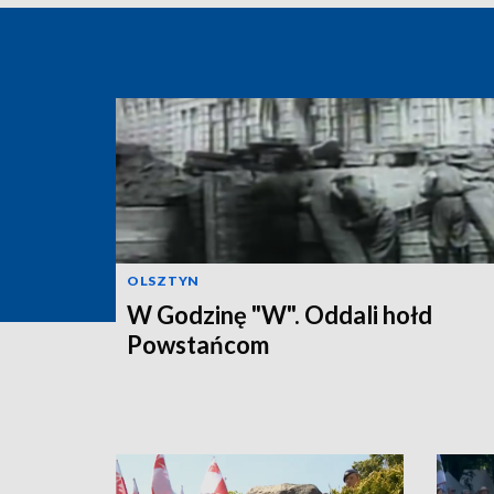
OLSZTYN
W Godzinę "W". Oddali hołd
Powstańcom