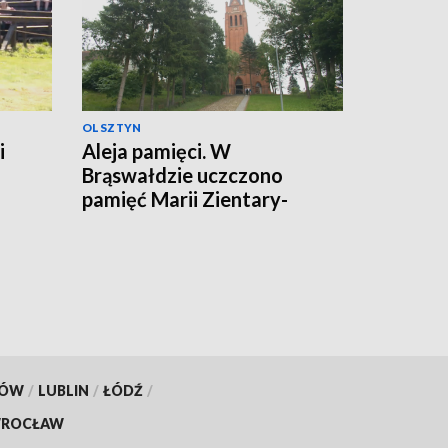
OLSZTYN
i
Aleja pamięci. W
Brąswałdzie uczczono
pamięć Marii Zientary-
Malewskiej i Walentego
Barczewskiego
KÓW
/
LUBLIN
/
ŁÓDŹ
/
ROCŁAW