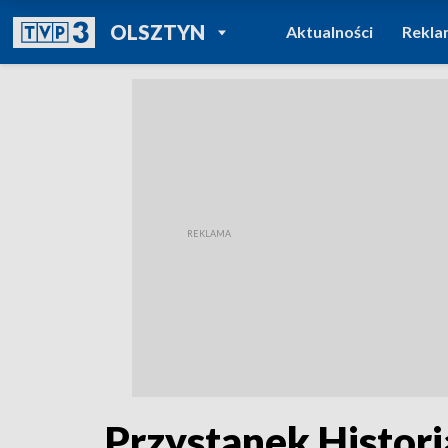
POWRÓT DO
OLSZTYN
Aktualności
Rekla
TVP REGIONY
Przystanek Histori