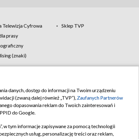
 Telewizja Cyfrowa
Sklep TVP
la prasy
tograficzny
sing (znaki)
klamy
Kontakt
rania danych, dostęp do informacji na Twoim urządzeniu
idacji (zwaną dalej również „TVP”),
Zaufanych Partnerów
anego dopasowania reklam do Twoich zainteresowań i
a PPID do Google.
”, w tym informacje zapisywane za pomocą technologii
zpiecznych usług, personalizację treści oraz reklam,