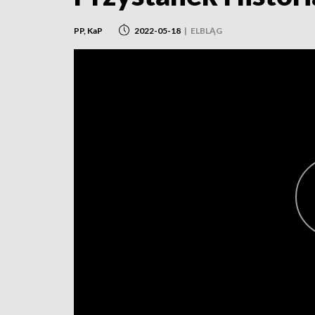
PP, KaP
2022-05-18
|
ELBLĄG