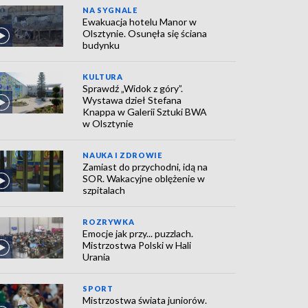
NA SYGNALE
Ewakuacja hotelu Manor w
Olsztynie. Osunęła się ściana
budynku
KULTURA
Sprawdź „Widok z góry”.
Wystawa dzieł Stefana
Knappa w Galerii Sztuki BWA
w Olsztynie
NAUKA I ZDROWIE
Zamiast do przychodni, idą na
SOR. Wakacyjne oblężenie w
szpitalach
ROZRYWKA
Emocje jak przy... puzzlach.
Mistrzostwa Polski w Hali
Urania
SPORT
Mistrzostwa świata juniorów.