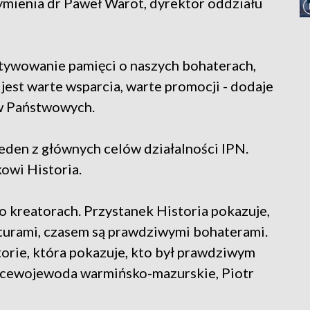
wymienia dr Paweł Warot, dyrektor oddziału
ultywowanie pamięci o naszych bohaterach,
est warte wsparcia, warte promocji - dodaje
w Państwowych.
eden z głównych celów działalności IPN.
owi Historia.
z o kreatorach. Przystanek Historia pokazuje,
eaturami, czasem są prawdziwymi bohaterami.
storie, która pokazuje, kto był prawdziwym
wicewojewoda warmińsko-mazurskie, Piotr