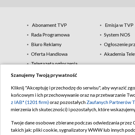
Abonament TVP
Emisja w TVP
Rada Programowa
System NOS
Biuro Reklamy
Ogłoszenie pr
Oferta Handlowa
Akademia Tele
Telegazeta ogłoszenia
Szanujemy Twoją prywatność
Regulamin TVP
Kliknij "Akceptuję i przechodzę do serwisu", aby wyrazić zg
końcowym i ich przechowywanie oraz na przetwarzanie Twoich
z IAB* (1201 firm)
oraz pozostałych
Zaufanych Partnerów T
mierzenia ich skuteczności) i pozostałych, które wskazujemy
Twoje dane osobowe zbierane podczas odwiedzania przez 
takich jak: pliki cookie, sygnalizatory WWW lub innych pod