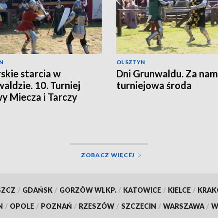
N
OLSZTYN
skie starcia w
Dni Grunwaldu. Za nam
aldzie. 10. Turniej
turniejowa środa
y Miecza i Tarczy
ZOBACZ WIĘCEJ
SZCZ
/
GDAŃSK
/
GORZÓW WLKP.
/
KATOWICE
/
KIELCE
/
KRA
N
/
OPOLE
/
POZNAŃ
/
RZESZÓW
/
SZCZECIN
/
WARSZAWA
/
W