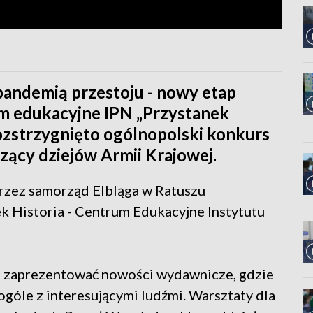
ndemią przestoju - nowy etap
um edukacyjne IPN „Przystanek
rozstrzygnięto ogólnopolski konkurs
czący dziejów Armii Krajowej.
zez samorząd Elbląga w Ratuszu
k Historia - Centrum Edukacyjne Instytutu
li zaprezentować nowości wydawnicze, gdzie
ogóle z interesującymi ludźmi. Warsztaty dla