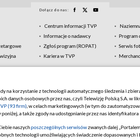
Dołącz do nas:
Centrum informacji TVP
Naziemna
Informacje o nadawcy
Program d
zetargowe
Zgłoś program (ROPAT)
Serwis fo
wizyjna
Kariera w TVP
Merchandi
Polityka prywatności
Moje zgody
Pomoc
Biuro re
ody na korzystanie z technologii automatycznego śledzenia i zbie
 danych osobowych przez nas, czyli Telewizję Polską S.A. w likw
VP (93 firm)
, w celach marketingowych (w tym do zautomatyzow
 poniżej, a także zgody na udostępnianie przez nas identyfikator
Ciebie naszych
poszczególnych serwisów
zwanych dalej „Portalem
obnych technologii umożliwiających świadczenie dopasowanych i be