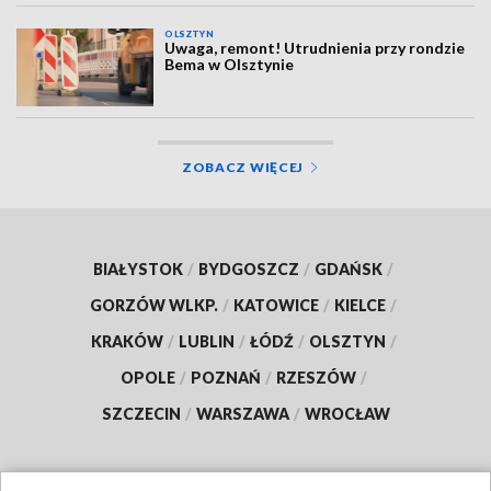
OLSZTYN
Uwaga, remont! Utrudnienia przy rondzie
Bema w Olsztynie
ZOBACZ WIĘCEJ
BIAŁYSTOK
/
BYDGOSZCZ
/
GDAŃSK
/
GORZÓW WLKP.
/
KATOWICE
/
KIELCE
/
KRAKÓW
/
LUBLIN
/
ŁÓDŹ
/
OLSZTYN
/
OPOLE
/
POZNAŃ
/
RZESZÓW
/
SZCZECIN
/
WARSZAWA
/
WROCŁAW