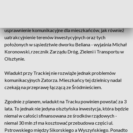
prawie 5 mln zł z Polskiego Ładu i rozpisało przetarg. W
ocenie ratusza ta inwestycja jest potrzebna z kilku powodów.
- Podstawowym zadaniem budowy wiaduktu jest
usprawnienie komunikacyjne dla mieszkańców, jak również
uatrakcyjnienie terenów inwestycyjnych oraz tych
położonych w sąsiedztwie dworku Beliana - wyjaśnia Michał
Koronowski, rzecznik Zarządu Dróg, Zieleni i Transportu w
Olsztynie.
Wiadukt przy Trackiej nie rozwiąże jednak problemów
komunikacyjnych Zatorza. Mieszkańcy tej dzielnicy nadal
czekają na przeprawę łączącą ze Śródmieściem.
Zgodnie z planem, wiadukt na Tracku powinien powstać za 3
lata. To jednak nie jedyna olsztyńska inwestycja, która będzie
niemal w całości sfinansowana ze środków rządowych -
niemal 30 mln zł ma kosztować przebudowa części ul.
Pstrowskiego między Sikorskiego a Wyszyńskiego. Ponadto