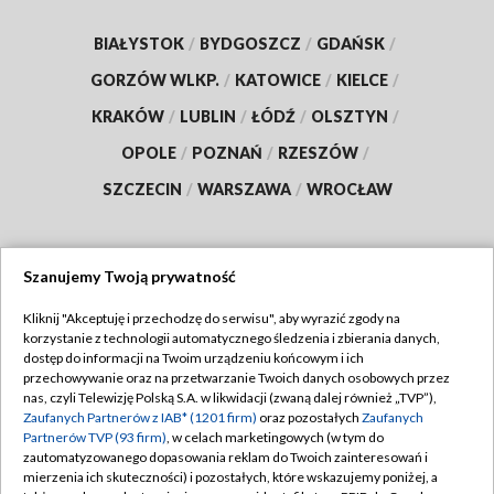
BIAŁYSTOK
/
BYDGOSZCZ
/
GDAŃSK
/
GORZÓW WLKP.
/
KATOWICE
/
KIELCE
/
KRAKÓW
/
LUBLIN
/
ŁÓDŹ
/
OLSZTYN
/
OPOLE
/
POZNAŃ
/
RZESZÓW
/
SZCZECIN
/
WARSZAWA
/
WROCŁAW
Szanujemy Twoją prywatność
Dołącz do nas:
Kliknij "Akceptuję i przechodzę do serwisu", aby wyrazić zgody na
korzystanie z technologii automatycznego śledzenia i zbierania danych,
TVP
dostęp do informacji na Twoim urządzeniu końcowym i ich
Abonament TVP
przechowywanie oraz na przetwarzanie Twoich danych osobowych przez
Regulamin TVP
nas, czyli Telewizję Polską S.A. w likwidacji (zwaną dalej również „TVP”),
Emisja w TVP
Polityka prywatności
Zaufanych Partnerów z IAB* (1201 firm)
oraz pozostałych
Zaufanych
Partnerów TVP (93 firm)
, w celach marketingowych (w tym do
Centrum informacji TVP
Moje zgody
zautomatyzowanego dopasowania reklam do Twoich zainteresowań i
mierzenia ich skuteczności) i pozostałych, które wskazujemy poniżej, a
Naziemna Telewizja Cyfrowa
Pomoc