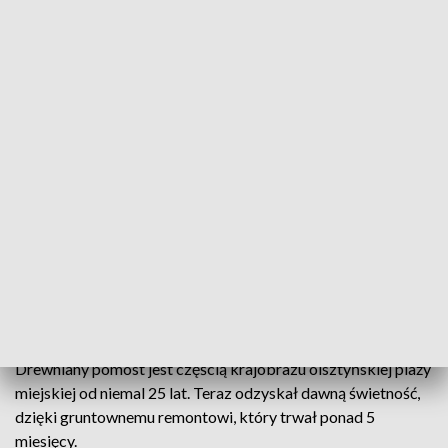
Jezioro Ukiel to największy akwen w granicach administarcyjnych Olsztyna
Ponad milion osób każdego roku odwiedza teren
Centrum Rekreacyjno-Sportowego Ukiel w
Olsztynie. Na miesiąc przed wakacjami na terenie
centrum oddano do użytku nowy pomost. Jego
budowa kosztowała prawie 4 mln zł.
Drewniany pomost jest częścią krajobrazu olsztyńskiej plaży
miejskiej od niemal 25 lat. Teraz odzyskał dawną świetność,
dzięki gruntownemu remontowi, który trwał ponad 5
miesięcy.