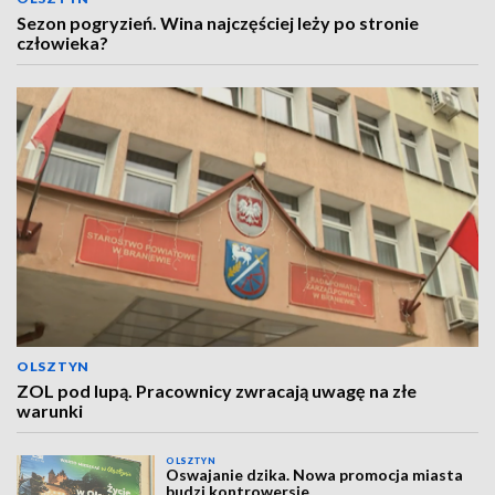
Sezon pogryzień. Wina najczęściej leży po stronie
człowieka?
OLSZTYN
ZOL pod lupą. Pracownicy zwracają uwagę na złe
warunki
OLSZTYN
Oswajanie dzika. Nowa promocja miasta
budzi kontrowersje