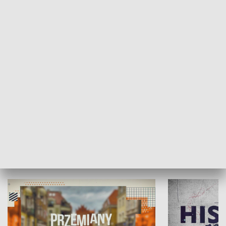
SPOŁECZEŃSTWO
Moje miejsce
Winda region
HISTORIA