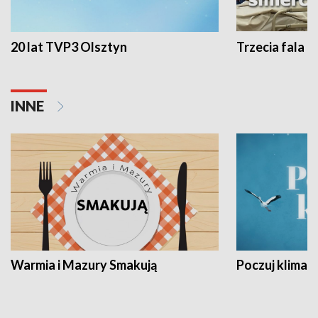
20 lat TVP3 Olsztyn
Trzecia fala -
INNE
Warmia i Mazury Smakują
Poczuj klimat