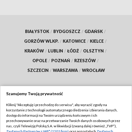
BIAŁYSTOK
/
BYDGOSZCZ
/
GDAŃSK
/
GORZÓW WLKP.
/
KATOWICE
/
KIELCE
/
KRAKÓW
/
LUBLIN
/
ŁÓDŹ
/
OLSZTYN
/
OPOLE
/
POZNAŃ
/
RZESZÓW
/
SZCZECIN
/
WARSZAWA
/
WROCŁAW
Szanujemy Twoją prywatność
Dołącz do nas:
Kliknij "Akceptuję i przechodzę do serwisu", aby wyrazić zgody na
korzystanie z technologii automatycznego śledzenia i zbierania danych,
TVP
dostęp do informacji na Twoim urządzeniu końcowym i ich
Abonament TVP
przechowywanie oraz na przetwarzanie Twoich danych osobowych przez
Regulamin TVP
nas, czyli Telewizję Polską S.A. w likwidacji (zwaną dalej również „TVP”),
Emisja w TVP
Zaufanych Partnerów z IAB* (1201 firm)
oraz pozostałych
Zaufanych
Polityka prywatności