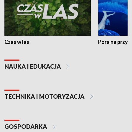
Czas w las
Pora na przyr
NAUKA I EDUKACJA
TECHNIKA I MOTORYZACJA
GOSPODARKA