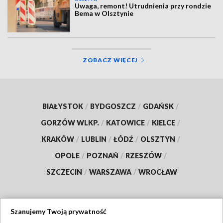
Uwaga, remont! Utrudnienia przy rondzie
Bema w Olsztynie
ZOBACZ WIĘCEJ
BIAŁYSTOK
/
BYDGOSZCZ
/
GDAŃSK
/
GORZÓW WLKP.
/
KATOWICE
/
KIELCE
/
KRAKÓW
/
LUBLIN
/
ŁÓDŹ
/
OLSZTYN
/
OPOLE
/
POZNAŃ
/
RZESZÓW
/
SZCZECIN
/
WARSZAWA
/
WROCŁAW
Szanujemy Twoją prywatność
Dołącz do nas: