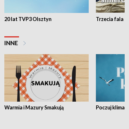
20 lat TVP3 Olsztyn
Trzecia fala -
INNE
Warmia i Mazury Smakują
Poczuj klimat