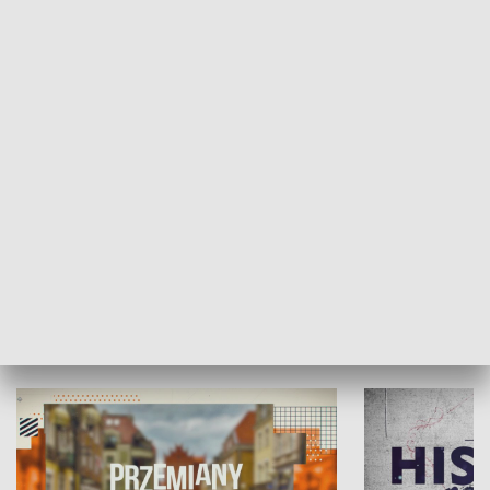
SPOŁECZEŃSTWO
Moje miejsce
Winda region
HISTORIA