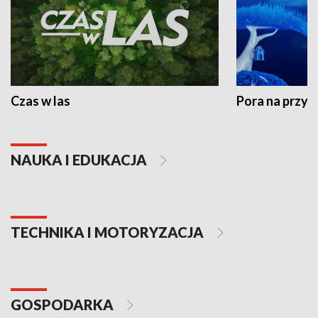
Czas w las
Pora na przyr
NAUKA I EDUKACJA
TECHNIKA I MOTORYZACJA
GOSPODARKA