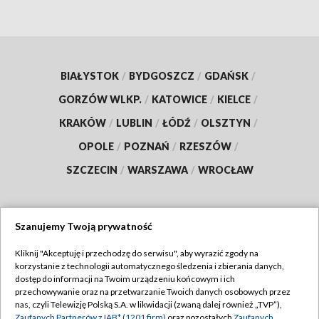
BIAŁYSTOK
/
BYDGOSZCZ
/
GDAŃSK
/
GORZÓW WLKP.
/
KATOWICE
/
KIELCE
/
KRAKÓW
/
LUBLIN
/
ŁÓDŹ
/
OLSZTYN
/
OPOLE
/
POZNAŃ
/
RZESZÓW
/
SZCZECIN
/
WARSZAWA
/
WROCŁAW
Szanujemy Twoją prywatność
Dołącz do nas:
Kliknij "Akceptuję i przechodzę do serwisu", aby wyrazić zgody na
korzystanie z technologii automatycznego śledzenia i zbierania danych,
TVP
dostęp do informacji na Twoim urządzeniu końcowym i ich
Abonament TVP
przechowywanie oraz na przetwarzanie Twoich danych osobowych przez
Regulamin TVP
nas, czyli Telewizję Polską S.A. w likwidacji (zwaną dalej również „TVP”),
Emisja w TVP
Zaufanych Partnerów z IAB* (1201 firm)
oraz pozostałych
Zaufanych
Polityka prywatności