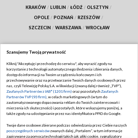
KRAKÓW
/
LUBLIN
/
ŁÓDŹ
/
OLSZTYN
/
OPOLE
/
POZNAŃ
/
RZESZÓW
/
SZCZECIN
/
WARSZAWA
/
WROCŁAW
Szanujemy Twoją prywatność
Dołącz do nas:
Kliknij "Akceptuję i przechodzę do serwisu", aby wyrazić zgody na
korzystanie z technologii automatycznego śledzenia i zbierania danych,
TVP
dostęp do informacji na Twoim urządzeniu końcowym i ich
Abonament TVP
przechowywanie oraz na przetwarzanie Twoich danych osobowych przez
Regulamin TVP
nas, czyli Telewizję Polską S.A. w likwidacji (zwaną dalej również „TVP”),
Emisja w TVP
Polityka prywatności
Zaufanych Partnerów z IAB* (1201 firm)
oraz pozostałych
Zaufanych
Partnerów TVP (93 firm)
, w celach marketingowych (w tym do
Centrum informacji TVP
Moje zgody
zautomatyzowanego dopasowania reklam do Twoich zainteresowań i
mierzenia ich skuteczności) i pozostałych, które wskazujemy poniżej, a
Naziemna Telewizja Cyfrowa
Pomoc
także zgody na udostępnianie przez nas identyfikatora PPID do Google.
Sklep TVP
Biuro reklamy
Twoje dane osobowe zbierane podczas odwiedzania przez Ciebie naszych
Rada Programowa
Kontakt
poszczególnych serwisów
zwanych dalej „Portalem”, w tym informacje
zapisywane za pomocą technologii takich jak: pliki cookie, sygnalizatory