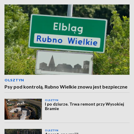
OLSZTYN
Psy pod kontrolą. Rubno Wielkie znowu jest bezpieczne
OLSZTYN
I po dziurze. Trwa remont przy Wysokiej
Bramie
OLSZTYN