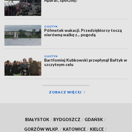
Aparat, spocznij!
OLSZTYN
Półmetek wakacji. Przedsiębiorcy toczą
nierówną walkę z... pogodą
OLSZTYN
Bartłomiej Kubkowski przepłynął Bałtyk w
szczytnym celu
ZOBACZ WIĘCEJ
BIAŁYSTOK
/
BYDGOSZCZ
/
GDAŃSK
/
GORZÓW WLKP.
/
KATOWICE
/
KIELCE
/