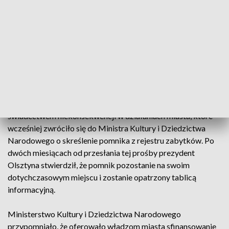
oświadczył, że dawny pomnik Wdzięczności Armii
Czerwonej zwany szubiennicami pozostanie w centrum
miasta, ale będzie opatrzony tablicą informacyjną. Powołał
się przy tym na wyniki konsultacji i badanie opinii
mieszkańców miasta.
MKiDN określiło tę decyzję jako "żenujący spektakl grany
przez prezydenta Olsztyna, który na łamach mediów toczy
sam z sobą zawstydzający spór". Dodano, że ta decyzja jest
świadectwem niekonsekwencji w działaniach miasta, które
wcześniej zwróciło się do Ministra Kultury i Dziedzictwa
Narodowego o skreślenie pomnika z rejestru zabytków. Po
dwóch miesiącach od przesłania tej prośby prezydent
Olsztyna stwierdził, że pomnik pozostanie na swoim
dotychczasowym miejscu i zostanie opatrzony tablicą
informacyjną.
Ministerstwo Kultury i Dziedzictwa Narodowego
przypomniało, że oferowało władzom miasta sfinansowanie