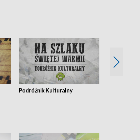
Podróżnik Kulturalny
Okolice Szla