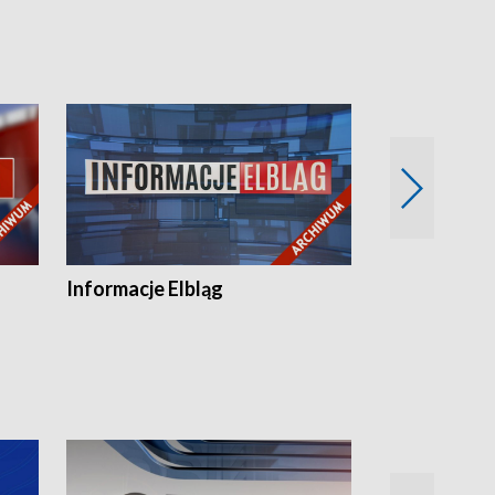
Informacje Elbląg
Wstaje nowy