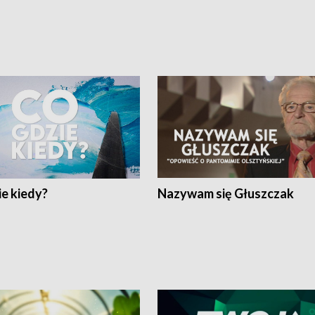
e kiedy?
Nazywam się Głuszczak