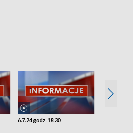
6.7.24 godz. 18.30
5.7.24 godz. 