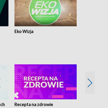
Eko Wizja
ach
Recepta na zdrowie
Wybieram z