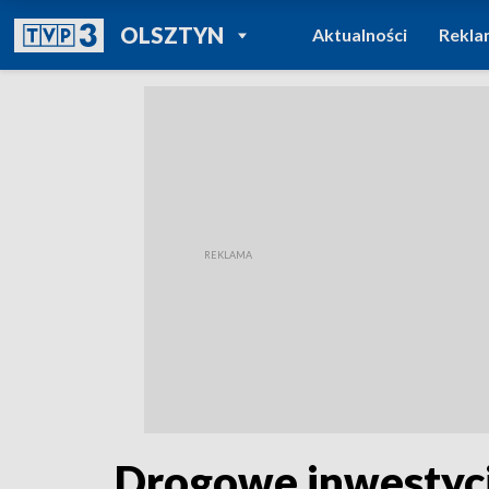
POWRÓT DO
OLSZTYN
Aktualności
Rekla
TVP REGIONY
Drogowe inwestycj