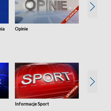
nia
Opinie
Opinie Elblą
Informacje Sport
Flesz sport