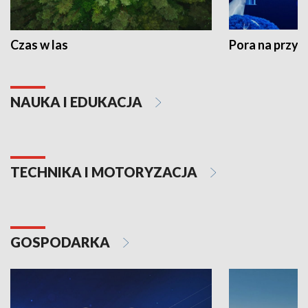
Czas w las
Pora na przyr
NAUKA I EDUKACJA
TECHNIKA I MOTORYZACJA
GOSPODARKA