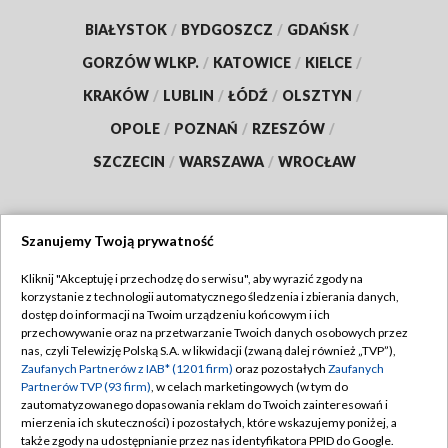
BIAŁYSTOK
/
BYDGOSZCZ
/
GDAŃSK
/
GORZÓW WLKP.
/
KATOWICE
/
KIELCE
/
KRAKÓW
/
LUBLIN
/
ŁÓDŹ
/
OLSZTYN
/
OPOLE
/
POZNAŃ
/
RZESZÓW
/
SZCZECIN
/
WARSZAWA
/
WROCŁAW
Szanujemy Twoją prywatność
Dołącz do nas:
Kliknij "Akceptuję i przechodzę do serwisu", aby wyrazić zgody na
korzystanie z technologii automatycznego śledzenia i zbierania danych,
TVP
dostęp do informacji na Twoim urządzeniu końcowym i ich
Abonament TVP
przechowywanie oraz na przetwarzanie Twoich danych osobowych przez
Regulamin TVP
nas, czyli Telewizję Polską S.A. w likwidacji (zwaną dalej również „TVP”),
Emisja w TVP
Zaufanych Partnerów z IAB* (1201 firm)
oraz pozostałych
Zaufanych
Polityka prywatności
Partnerów TVP (93 firm)
, w celach marketingowych (w tym do
Centrum informacji TVP
Moje zgody
zautomatyzowanego dopasowania reklam do Twoich zainteresowań i
mierzenia ich skuteczności) i pozostałych, które wskazujemy poniżej, a
Naziemna Telewizja Cyfrowa
Pomoc
także zgody na udostępnianie przez nas identyfikatora PPID do Google.