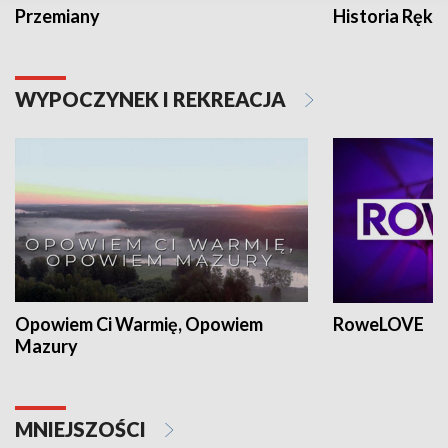
Przemiany
Historia Ręką
WYPOCZYNEK I REKREACJA
Opowiem Ci Warmię, Opowiem
RoweLOVE
Mazury
MNIEJSZOŚCI