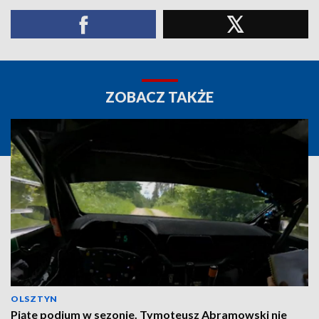
ZOBACZ TAKŻE
OLSZTYN
Piąte podium w sezonie. Tymoteusz Abramowski nie