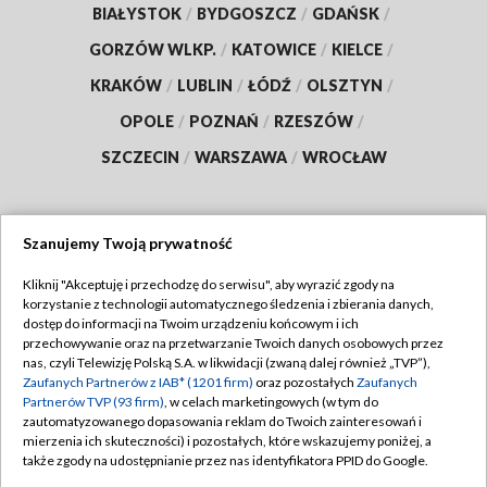
BIAŁYSTOK
/
BYDGOSZCZ
/
GDAŃSK
/
GORZÓW WLKP.
/
KATOWICE
/
KIELCE
/
KRAKÓW
/
LUBLIN
/
ŁÓDŹ
/
OLSZTYN
/
OPOLE
/
POZNAŃ
/
RZESZÓW
/
SZCZECIN
/
WARSZAWA
/
WROCŁAW
Szanujemy Twoją prywatność
Dołącz do nas:
Kliknij "Akceptuję i przechodzę do serwisu", aby wyrazić zgody na
korzystanie z technologii automatycznego śledzenia i zbierania danych,
TVP
dostęp do informacji na Twoim urządzeniu końcowym i ich
Abonament TVP
przechowywanie oraz na przetwarzanie Twoich danych osobowych przez
Regulamin TVP
nas, czyli Telewizję Polską S.A. w likwidacji (zwaną dalej również „TVP”),
Emisja w TVP
Polityka prywatności
Zaufanych Partnerów z IAB* (1201 firm)
oraz pozostałych
Zaufanych
Partnerów TVP (93 firm)
, w celach marketingowych (w tym do
Centrum informacji TVP
Moje zgody
zautomatyzowanego dopasowania reklam do Twoich zainteresowań i
mierzenia ich skuteczności) i pozostałych, które wskazujemy poniżej, a
Naziemna Telewizja Cyfrowa
Pomoc
także zgody na udostępnianie przez nas identyfikatora PPID do Google.
Sklep TVP