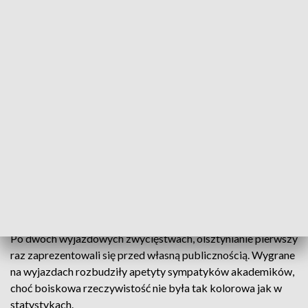
Kolejne spotkanie Jeziorowcy rozegrają za dwa tygodnie
Od wygranej do wygranej kroczą futboliści
amerykańscy AZS UWM Olsztyn Lakers. Tym
razem dołożyli kolejne ligowe punkty po wygranej z
Watahą Zielona Góra 30:20.
Po dwóch wyjazdowych zwycięstwach, olsztynianie pierwszy
raz zaprezentowali się przed własną publicznością. Wygrane
na wyjazdach rozbudziły apetyty sympatyków akademików,
choć boiskowa rzeczywistość nie była tak kolorowa jak w
statystykach.