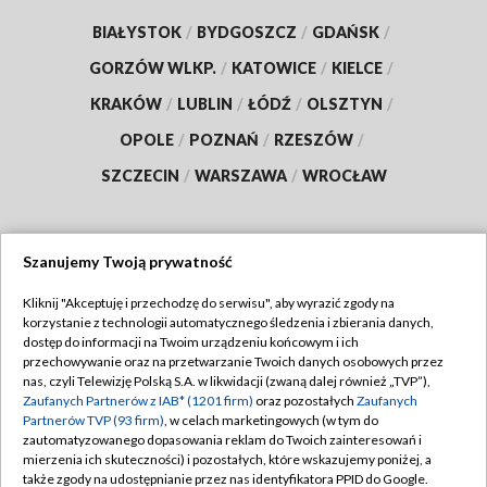
BIAŁYSTOK
/
BYDGOSZCZ
/
GDAŃSK
/
GORZÓW WLKP.
/
KATOWICE
/
KIELCE
/
KRAKÓW
/
LUBLIN
/
ŁÓDŹ
/
OLSZTYN
/
OPOLE
/
POZNAŃ
/
RZESZÓW
/
SZCZECIN
/
WARSZAWA
/
WROCŁAW
Szanujemy Twoją prywatność
Dołącz do nas:
Kliknij "Akceptuję i przechodzę do serwisu", aby wyrazić zgody na
korzystanie z technologii automatycznego śledzenia i zbierania danych,
TVP
dostęp do informacji na Twoim urządzeniu końcowym i ich
Abonament TVP
przechowywanie oraz na przetwarzanie Twoich danych osobowych przez
Regulamin TVP
nas, czyli Telewizję Polską S.A. w likwidacji (zwaną dalej również „TVP”),
Emisja w TVP
Zaufanych Partnerów z IAB* (1201 firm)
oraz pozostałych
Zaufanych
Polityka prywatności
Partnerów TVP (93 firm)
, w celach marketingowych (w tym do
Centrum informacji TVP
Moje zgody
zautomatyzowanego dopasowania reklam do Twoich zainteresowań i
mierzenia ich skuteczności) i pozostałych, które wskazujemy poniżej, a
Naziemna Telewizja Cyfrowa
Pomoc
także zgody na udostępnianie przez nas identyfikatora PPID do Google.