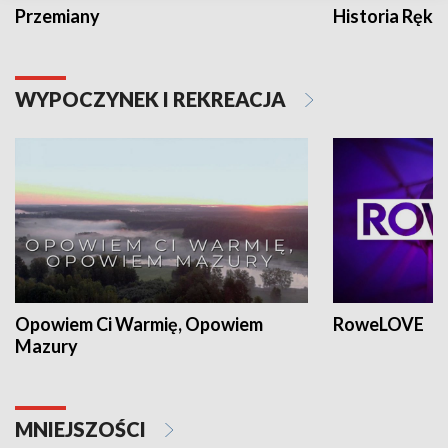
Przemiany
Historia Ręką
WYPOCZYNEK I REKREACJA
Opowiem Ci Warmię, Opowiem
RoweLOVE
Mazury
MNIEJSZOŚCI