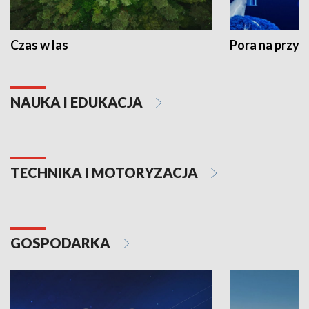
Czas w las
Pora na przyr
NAUKA I EDUKACJA
TECHNIKA I MOTORYZACJA
GOSPODARKA