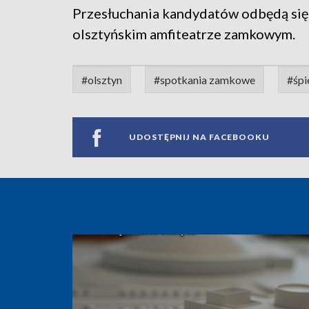
Przesłuchania kandydatów odbędą się
olsztyńskim amfiteatrze zamkowym.
#olsztyn
#spotkania zamkowe
#śpi
UDOSTĘPNIJ NA FACEBOOKU