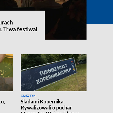
urach
. Trwa festiwal
OLSZTYN
tu,
Śladami Kopernika.
Rywalizowali o puchar