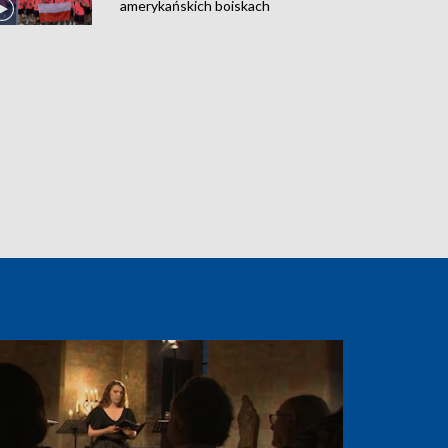
amerykańskich boiskach