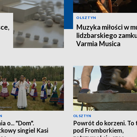
OLSZTYN
sce,
Muzyka miłości w m
lidzbarskiego zamku
Varmia Musica
N
OLSZTYN
a o... "Dom".
Powrót do korzeni. To 
kowy singiel Kasi
pod Fromborkiem,