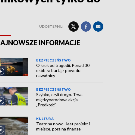
UDOSTĘPNIJ:
AJNOWSZE INFORMACJE
BEZPIECZEŃSTWO
O krok od tragedii. Ponad 30
osób za burtą z powodu
nawałnicy
BEZPIECZEŃSTWO
Szybko, czyli drogo. Trwa
międzynarodowa akcja
„Prędkość"
KULTURA
Teatr na nowo. Jest projekt i
miejsce, pora na finanse