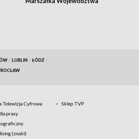
Marszałka Województwa
Warmińsko-Mazurskiego
KÓW
/
LUBLIN
/
ŁÓDŹ
/
ROCŁAW
 Telewizja Cyfrowa
Sklep TVP
la prasy
tograficzny
sing (znaki)