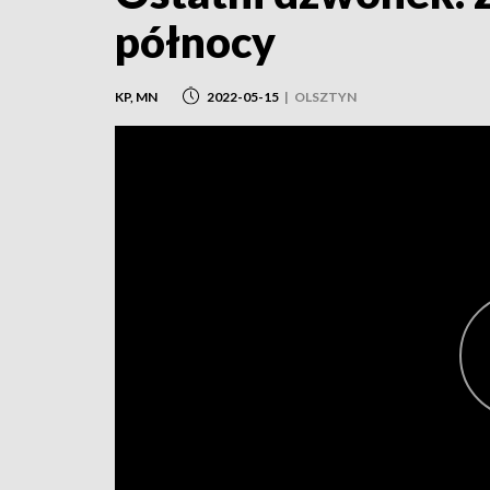
północy
KP, MN
2022-05-15
|
OLSZTYN