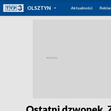
POWRÓT DO
OLSZTYN
Aktualności
Rekla
TVP REGIONY
Ostatni dzwonek. 