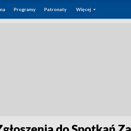
ma
Programy
Patronaty
Więcej
Zgłoszenia do Spotkań Z