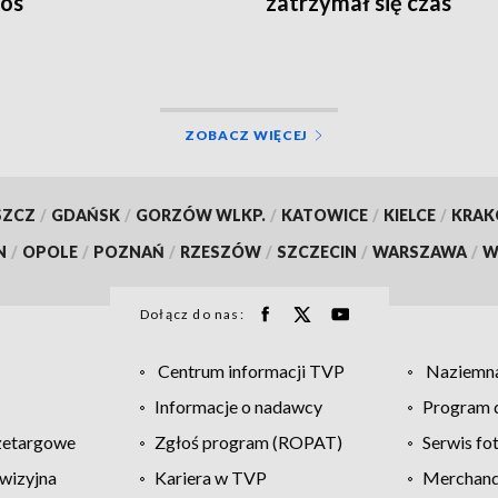
os
zatrzymał się czas
ZOBACZ WIĘCEJ
SZCZ
/
GDAŃSK
/
GORZÓW WLKP.
/
KATOWICE
/
KIELCE
/
KRA
N
/
OPOLE
/
POZNAŃ
/
RZESZÓW
/
SZCZECIN
/
WARSZAWA
/
W
Dołącz do nas:
Centrum informacji TVP
Naziemna
Informacje o nadawcy
Program d
zetargowe
Zgłoś program (ROPAT)
Serwis fo
wizyjna
Kariera w TVP
Merchandi