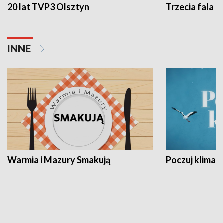
20 lat TVP3 Olsztyn
Trzecia fala -
INNE
Warmia i Mazury Smakują
Poczuj klimat