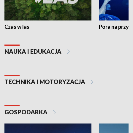
Czas w las
Pora na przyr
NAUKA I EDUKACJA
TECHNIKA I MOTORYZACJA
GOSPODARKA