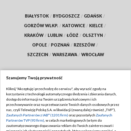
BIAŁYSTOK
/
BYDGOSZCZ
/
GDAŃSK
/
GORZÓW WLKP.
/
KATOWICE
/
KIELCE
/
KRAKÓW
/
LUBLIN
/
ŁÓDŹ
/
OLSZTYN
/
OPOLE
/
POZNAŃ
/
RZESZÓW
/
SZCZECIN
/
WARSZAWA
/
WROCŁAW
Szanujemy Twoją prywatność
Dołącz do nas:
Kliknij "Akceptuję i przechodzę do serwisu", aby wyrazić zgody na
korzystanie z technologii automatycznego śledzenia i zbierania danych,
TVP
dostęp do informacji na Twoim urządzeniu końcowym i ich
Abonament TVP
przechowywanie oraz na przetwarzanie Twoich danych osobowych przez
Regulamin TVP
nas, czyli Telewizję Polską S.A. w likwidacji (zwaną dalej również „TVP”),
Emisja w TVP
Zaufanych Partnerów z IAB* (1201 firm)
oraz pozostałych
Zaufanych
Polityka prywatności
Partnerów TVP (93 firm)
, w celach marketingowych (w tym do
Centrum informacji TVP
Moje zgody
zautomatyzowanego dopasowania reklam do Twoich zainteresowań i
mierzenia ich skuteczności) i pozostałych, które wskazujemy poniżej, a