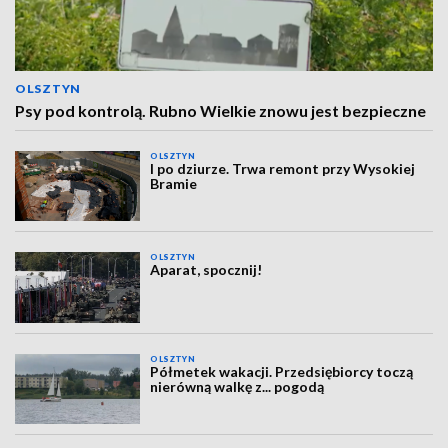
OLSZTYN
Psy pod kontrolą. Rubno Wielkie znowu jest bezpieczne
OLSZTYN
I po dziurze. Trwa remont przy Wysokiej
Bramie
OLSZTYN
Aparat, spocznij!
OLSZTYN
Półmetek wakacji. Przedsiębiorcy toczą
nierówną walkę z... pogodą