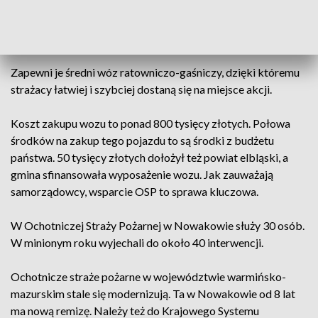
komfort pracy przede wszystkim ratowników i
bezpieczeństwo” – mówi Marcin Olewnik, prezes OSP w
Nowakowie.
Zapewni je średni wóz ratowniczo-gaśniczy, dzięki któremu
strażacy łatwiej i szybciej dostaną się na miejsce akcji.
Koszt zakupu wozu to ponad 800 tysięcy złotych. Połowa
środków na zakup tego pojazdu to są środki z budżetu
państwa. 50 tysięcy złotych dołożył też powiat elbląski, a
gmina sfinansowała wyposażenie wozu. Jak zauważają
samorządowcy, wsparcie OSP to sprawa kluczowa.
W Ochotniczej Straży Pożarnej w Nowakowie służy 30 osób.
W minionym roku wyjechali do około 40 interwencji.
Ochotnicze straże pożarne w województwie warmińsko-
mazurskim stale się modernizują. Ta w Nowakowie od 8 lat
ma nową remizę. Należy też do Krajowego Systemu