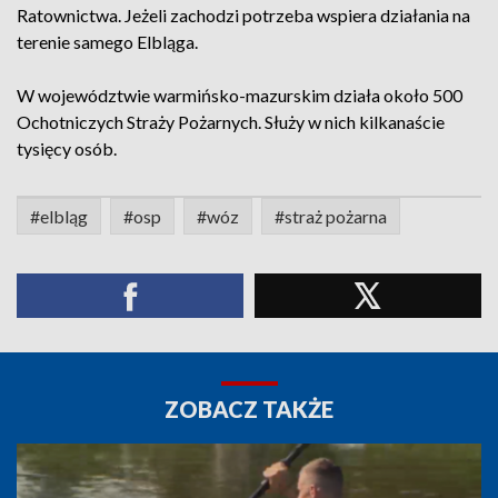
Ratownictwa. Jeżeli zachodzi potrzeba wspiera działania na
terenie samego Elbląga.
W województwie warmińsko-mazurskim działa około 500
Ochotniczych Straży Pożarnych. Służy w nich kilkanaście
tysięcy osób.
#elbląg
#osp
#wóz
#straż pożarna
ZOBACZ TAKŻE