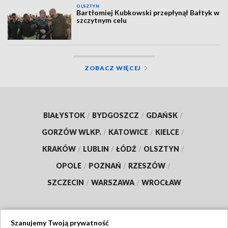
OLSZTYN
Bartłomiej Kubkowski przepłynął Bałtyk w
szczytnym celu
ZOBACZ WIĘCEJ
BIAŁYSTOK
/
BYDGOSZCZ
/
GDAŃSK
/
GORZÓW WLKP.
/
KATOWICE
/
KIELCE
/
KRAKÓW
/
LUBLIN
/
ŁÓDŹ
/
OLSZTYN
/
OPOLE
/
POZNAŃ
/
RZESZÓW
/
SZCZECIN
/
WARSZAWA
/
WROCŁAW
Szanujemy Twoją prywatność