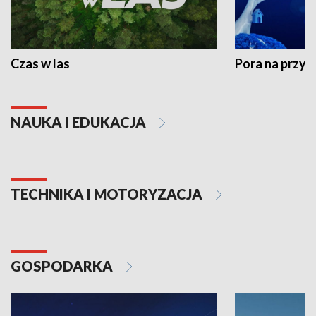
Czas w las
Pora na przyr
NAUKA I EDUKACJA
TECHNIKA I MOTORYZACJA
GOSPODARKA