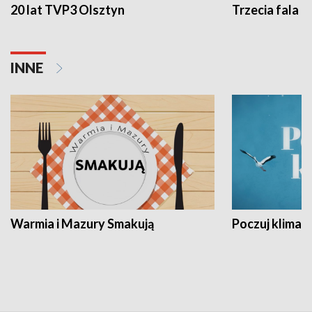
20 lat TVP3 Olsztyn
Trzecia fala -
INNE
Warmia i Mazury Smakują
Poczuj klimat