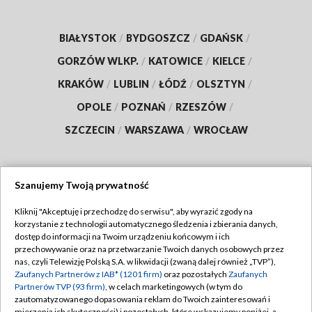
BIAŁYSTOK
/
BYDGOSZCZ
/
GDAŃSK
/
GORZÓW WLKP.
/
KATOWICE
/
KIELCE
/
KRAKÓW
/
LUBLIN
/
ŁÓDŹ
/
OLSZTYN
/
OPOLE
/
POZNAŃ
/
RZESZÓW
/
SZCZECIN
/
WARSZAWA
/
WROCŁAW
Szanujemy Twoją prywatność
Dołącz do nas:
Kliknij "Akceptuję i przechodzę do serwisu", aby wyrazić zgody na
korzystanie z technologii automatycznego śledzenia i zbierania danych,
TVP
dostęp do informacji na Twoim urządzeniu końcowym i ich
Abonament TVP
przechowywanie oraz na przetwarzanie Twoich danych osobowych przez
Regulamin TVP
nas, czyli Telewizję Polską S.A. w likwidacji (zwaną dalej również „TVP”),
Emisja w TVP
Zaufanych Partnerów z IAB* (1201 firm)
oraz pozostałych
Zaufanych
Polityka prywatności
Partnerów TVP (93 firm)
, w celach marketingowych (w tym do
Centrum informacji TVP
Moje zgody
zautomatyzowanego dopasowania reklam do Twoich zainteresowań i
mierzenia ich skuteczności) i pozostałych, które wskazujemy poniżej, a