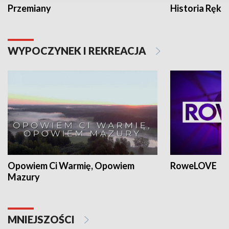
Przemiany
Historia Ręką
WYPOCZYNEK I REKREACJA
Opowiem Ci Warmię, Opowiem
RoweLOVE
Mazury
MNIEJSZOŚCI