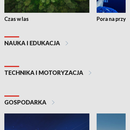
Czas w las
Pora na przyr
NAUKA I EDUKACJA
TECHNIKA I MOTORYZACJA
GOSPODARKA