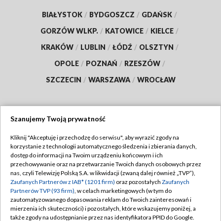
BIAŁYSTOK
/
BYDGOSZCZ
/
GDAŃSK
/
GORZÓW WLKP.
/
KATOWICE
/
KIELCE
/
KRAKÓW
/
LUBLIN
/
ŁÓDŹ
/
OLSZTYN
/
OPOLE
/
POZNAŃ
/
RZESZÓW
/
SZCZECIN
/
WARSZAWA
/
WROCŁAW
Szanujemy Twoją prywatność
Dołącz do nas:
Kliknij "Akceptuję i przechodzę do serwisu", aby wyrazić zgody na
korzystanie z technologii automatycznego śledzenia i zbierania danych,
TVP
dostęp do informacji na Twoim urządzeniu końcowym i ich
Abonament TVP
przechowywanie oraz na przetwarzanie Twoich danych osobowych przez
Regulamin TVP
nas, czyli Telewizję Polską S.A. w likwidacji (zwaną dalej również „TVP”),
Emisja w TVP
Zaufanych Partnerów z IAB* (1201 firm)
oraz pozostałych
Zaufanych
Polityka prywatności
Partnerów TVP (93 firm)
, w celach marketingowych (w tym do
Centrum informacji TVP
Moje zgody
zautomatyzowanego dopasowania reklam do Twoich zainteresowań i
mierzenia ich skuteczności) i pozostałych, które wskazujemy poniżej, a
Naziemna Telewizja Cyfrowa
Pomoc
także zgody na udostępnianie przez nas identyfikatora PPID do Google.