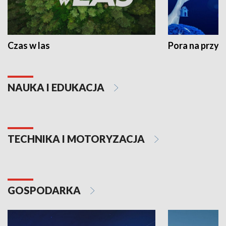
Czas w las
Pora na przyr
NAUKA I EDUKACJA
TECHNIKA I MOTORYZACJA
GOSPODARKA