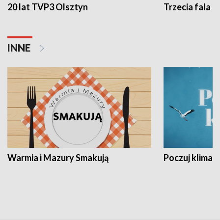
20 lat TVP3 Olsztyn
Trzecia fala -
INNE
Warmia i Mazury Smakują
Poczuj klimat