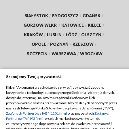
BIAŁYSTOK
/
BYDGOSZCZ
/
GDAŃSK
/
GORZÓW WLKP.
/
KATOWICE
/
KIELCE
/
KRAKÓW
/
LUBLIN
/
ŁÓDŹ
/
OLSZTYN
/
OPOLE
/
POZNAŃ
/
RZESZÓW
/
SZCZECIN
/
WARSZAWA
/
WROCŁAW
Szanujemy Twoją prywatność
Dołącz do nas:
Kliknij "Akceptuję i przechodzę do serwisu", aby wyrazić zgody na
korzystanie z technologii automatycznego śledzenia i zbierania danych,
TVP
dostęp do informacji na Twoim urządzeniu końcowym i ich
Abonament TVP
przechowywanie oraz na przetwarzanie Twoich danych osobowych przez
Regulamin TVP
nas, czyli Telewizję Polską S.A. w likwidacji (zwaną dalej również „TVP”),
Emisja w TVP
Zaufanych Partnerów z IAB* (1201 firm)
oraz pozostałych
Zaufanych
Polityka prywatności
Partnerów TVP (93 firm)
, w celach marketingowych (w tym do
Centrum informacji TVP
Moje zgody
zautomatyzowanego dopasowania reklam do Twoich zainteresowań i
mierzenia ich skuteczności) i pozostałych, które wskazujemy poniżej, a