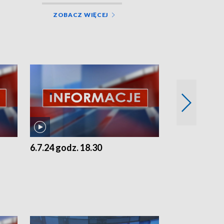
ZOBACZ WIĘCEJ
6.7.24 godz. 18.30
5.7.24 godz. 