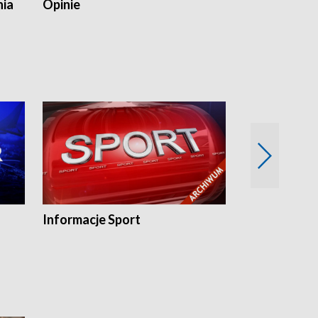
nia
Opinie
Opinie Elblą
Informacje Sport
Flesz sport