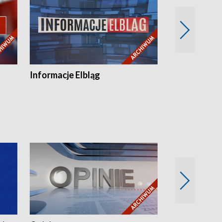
Informacje Elbląg
Wstaje nowy