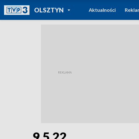
POWRÓT DO
OLSZTYN
Aktualności
Rekla
TVP REGIONY
9.5.22