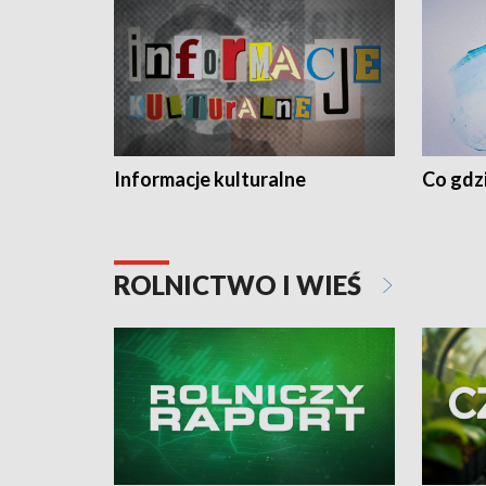
Informacje kulturalne
Co gdzi
ROLNICTWO I WIEŚ