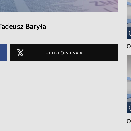
 Tadeusz Baryła
O
UDOSTĘPNIJ NA X
O