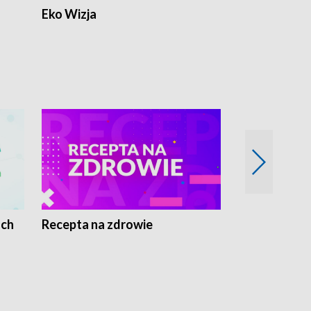
Eko Wizja
ach
Recepta na zdrowie
Wybieram z