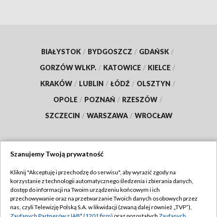
BIAŁYSTOK
/
BYDGOSZCZ
/
GDAŃSK
/
GORZÓW WLKP.
/
KATOWICE
/
KIELCE
/
KRAKÓW
/
LUBLIN
/
ŁÓDŹ
/
OLSZTYN
/
OPOLE
/
POZNAŃ
/
RZESZÓW
/
SZCZECIN
/
WARSZAWA
/
WROCŁAW
Szanujemy Twoją prywatność
Dołącz do nas:
Kliknij "Akceptuję i przechodzę do serwisu", aby wyrazić zgody na
korzystanie z technologii automatycznego śledzenia i zbierania danych,
TVP
dostęp do informacji na Twoim urządzeniu końcowym i ich
Abonament TVP
przechowywanie oraz na przetwarzanie Twoich danych osobowych przez
Regulamin TVP
nas, czyli Telewizję Polską S.A. w likwidacji (zwaną dalej również „TVP”),
Emisja w TVP
Zaufanych Partnerów z IAB* (1201 firm)
oraz pozostałych
Zaufanych
Polityka prywatności