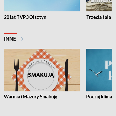
20 lat TVP3 Olsztyn
Trzecia fala -
INNE
Warmia i Mazury Smakują
Poczuj klimat