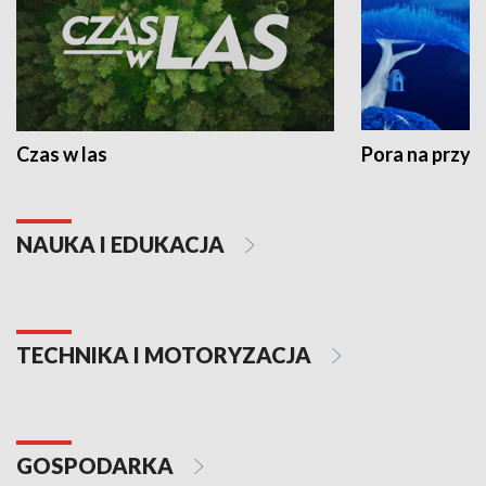
Czas w las
Pora na przyr
NAUKA I EDUKACJA
TECHNIKA I MOTORYZACJA
GOSPODARKA