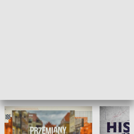
SPOŁECZEŃSTWO
Moje miejsce
Winda region
HISTORIA