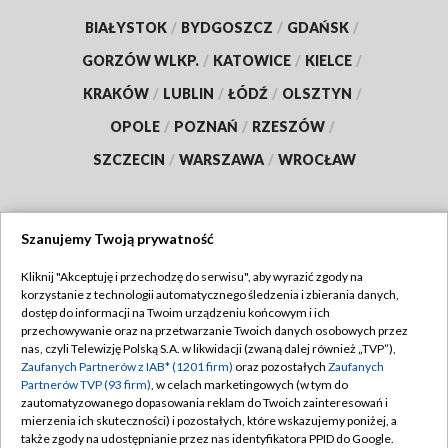
BIAŁYSTOK
/
BYDGOSZCZ
/
GDAŃSK
/
GORZÓW WLKP.
/
KATOWICE
/
KIELCE
/
KRAKÓW
/
LUBLIN
/
ŁÓDŹ
/
OLSZTYN
/
OPOLE
/
POZNAŃ
/
RZESZÓW
/
SZCZECIN
/
WARSZAWA
/
WROCŁAW
Szanujemy Twoją prywatność
Dołącz do nas:
Kliknij "Akceptuję i przechodzę do serwisu", aby wyrazić zgody na
korzystanie z technologii automatycznego śledzenia i zbierania danych,
TVP
dostęp do informacji na Twoim urządzeniu końcowym i ich
Abonament TVP
przechowywanie oraz na przetwarzanie Twoich danych osobowych przez
Regulamin TVP
nas, czyli Telewizję Polską S.A. w likwidacji (zwaną dalej również „TVP”),
Emisja w TVP
Polityka prywatności
Zaufanych Partnerów z IAB* (1201 firm)
oraz pozostałych
Zaufanych
Partnerów TVP (93 firm)
, w celach marketingowych (w tym do
Centrum informacji TVP
Moje zgody
zautomatyzowanego dopasowania reklam do Twoich zainteresowań i
mierzenia ich skuteczności) i pozostałych, które wskazujemy poniżej, a
Naziemna Telewizja Cyfrowa
Pomoc
także zgody na udostępnianie przez nas identyfikatora PPID do Google.