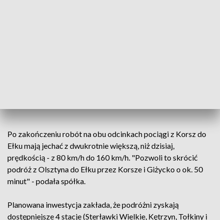
Operacyjnego Infrastruktura i Środowisko UE.
Szybką koleją z
#Olsztyn
do
#Giżycko
. PLK przygotowują
modernizację odc.
#Giżycko
-
#Korsze
na linii
#Ełk
-
#Korsze
.
Ogłoszono przetarg na wykonawcę robót. Inwestycja
zwiększy dostępność i sprawność
#kolej
w
#WarmiaiMazury
.
#FunduszeUE
👉
https://t.co/P7gB3uH0wu
pic.twitter.com/B6trzGtuUv
— PKP PLK SA (@PKP_PLK_SA)
May 5, 2022
Po zakończeniu robót na obu odcinkach pociągi z Korsz do
Ełku mają jechać z dwukrotnie większą, niż dzisiaj,
prędkością - z 80 km/h do 160 km/h. "Pozwoli to skrócić
podróż z Olsztyna do Ełku przez Korsze i Giżycko o ok. 50
minut" - podała spółka.
Planowana inwestycja zakłada, że podróżni zyskają
dostępniejsze 4 stacje (Sterławki Wielkie, Kętrzyn, Tołkiny i