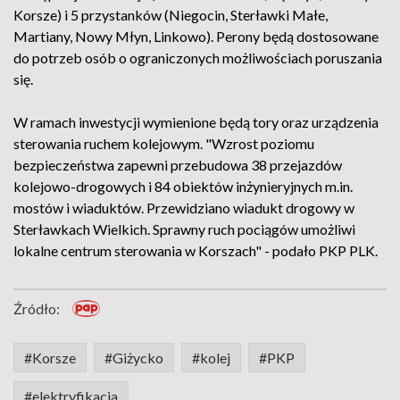
Korsze) i 5 przystanków (Niegocin, Sterławki Małe,
Martiany, Nowy Młyn, Linkowo). Perony będą dostosowane
do potrzeb osób o ograniczonych możliwościach poruszania
się.
W ramach inwestycji wymienione będą tory oraz urządzenia
sterowania ruchem kolejowym. "Wzrost poziomu
bezpieczeństwa zapewni przebudowa 38 przejazdów
kolejowo-drogowych i 84 obiektów inżynieryjnych m.in.
mostów i wiaduktów. Przewidziano wiadukt drogowy w
Sterławkach Wielkich. Sprawny ruch pociągów umożliwi
lokalne centrum sterowania w Korszach" - podało PKP PLK.
Źródło:
#Korsze
#Giżycko
#kolej
#PKP
#elektryfikacja