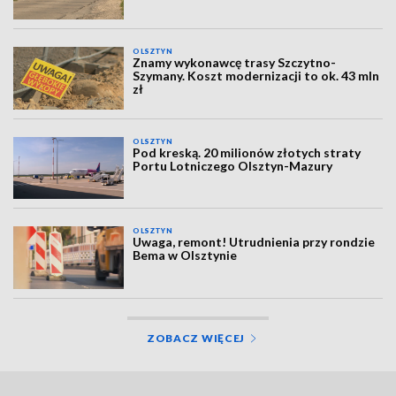
OLSZTYN
Znamy wykonawcę trasy Szczytno-
Szymany. Koszt modernizacji to ok. 43 mln
zł
OLSZTYN
Pod kreską. 20 milionów złotych straty
Portu Lotniczego Olsztyn-Mazury
OLSZTYN
Uwaga, remont! Utrudnienia przy rondzie
Bema w Olsztynie
ZOBACZ WIĘCEJ