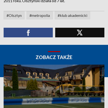
2011 roku. Olsztyński działa od 7 lat.
#Olsztyn
#metropolia
#klub akademicki
ZOBACZ TAKŻE