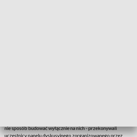
Olsztyn metropolią
Olsztyn oczami mieszkańców, mocne i słabe strony
miasta oraz jego dalszy rozwój. To tematy cyklu
spotkań "Metropolia Olsztyn" Akademickiego
Klubu Obywatelskiego.
Stolica Warmii i Mazur, podobnie jak cały region, kojarzona
jest w Polsce głownie z turystyką. Walory środowiskowe są
atutem województwa i Olsztyna, ale rozwoju gospodarczego
nie sposób budować wyłącznie na nich - przekonywali
uczestnicy panelu dyskusyjnego zorganizowanego przez