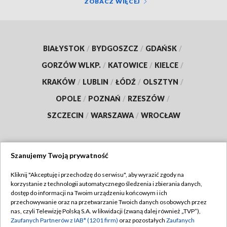
ZOBACZ WIĘCEJ
BIAŁYSTOK
/
BYDGOSZCZ
/
GDAŃSK
/
GORZÓW WLKP.
/
KATOWICE
/
KIELCE
/
KRAKÓW
/
LUBLIN
/
ŁÓDŹ
/
OLSZTYN
/
OPOLE
/
POZNAŃ
/
RZESZÓW
/
SZCZECIN
/
WARSZAWA
/
WROCŁAW
Szanujemy Twoją prywatność
Dołącz do nas:
Kliknij "Akceptuję i przechodzę do serwisu", aby wyrazić zgody na
korzystanie z technologii automatycznego śledzenia i zbierania danych,
TVP
dostęp do informacji na Twoim urządzeniu końcowym i ich
Abonament TVP
przechowywanie oraz na przetwarzanie Twoich danych osobowych przez
Regulamin TVP
nas, czyli Telewizję Polską S.A. w likwidacji (zwaną dalej również „TVP”),
Emisja w TVP
Polityka prywatności
Zaufanych Partnerów z IAB* (1201 firm)
oraz pozostałych
Zaufanych