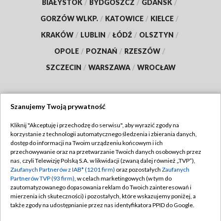
BIAŁYSTOK
/
BYDGOSZCZ
/
GDAŃSK
/
GORZÓW WLKP.
/
KATOWICE
/
KIELCE
/
KRAKÓW
/
LUBLIN
/
ŁÓDŹ
/
OLSZTYN
/
OPOLE
/
POZNAŃ
/
RZESZÓW
/
SZCZECIN
/
WARSZAWA
/
WROCŁAW
Szanujemy Twoją prywatność
Dołącz do nas:
Kliknij "Akceptuję i przechodzę do serwisu", aby wyrazić zgody na
korzystanie z technologii automatycznego śledzenia i zbierania danych,
TVP
dostęp do informacji na Twoim urządzeniu końcowym i ich
Abonament TVP
przechowywanie oraz na przetwarzanie Twoich danych osobowych przez
Regulamin TVP
nas, czyli Telewizję Polską S.A. w likwidacji (zwaną dalej również „TVP”),
Emisja w TVP
Zaufanych Partnerów z IAB* (1201 firm)
oraz pozostałych
Zaufanych
Polityka prywatności
Partnerów TVP (93 firm)
, w celach marketingowych (w tym do
Centrum informacji TVP
Moje zgody
zautomatyzowanego dopasowania reklam do Twoich zainteresowań i
mierzenia ich skuteczności) i pozostałych, które wskazujemy poniżej, a
Naziemna Telewizja Cyfrowa
Pomoc
także zgody na udostępnianie przez nas identyfikatora PPID do Google.
Sklep TVP
Biuro reklamy