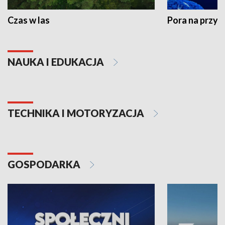
Czas w las
Pora na przyr
NAUKA I EDUKACJA
TECHNIKA I MOTORYZACJA
GOSPODARKA