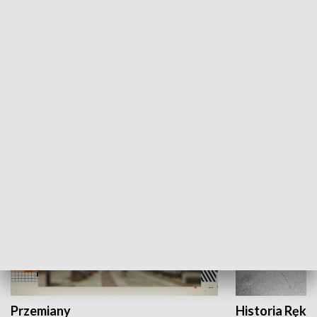
Moje miejsce
Winda region
HISTORIA
Przemiany
Historia Ręką