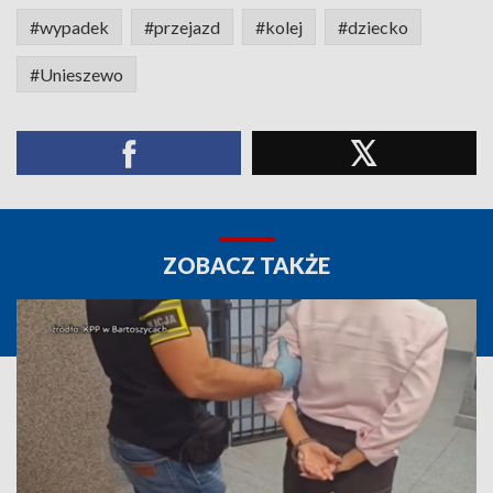
#wypadek
#przejazd
#kolej
#dziecko
#Unieszewo
ZOBACZ TAKŻE