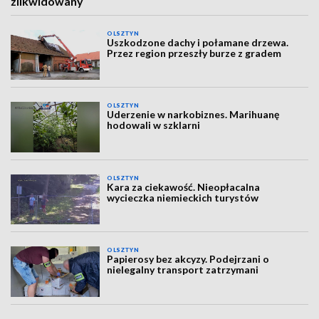
zlikwidowany
OLSZTYN
Uszkodzone dachy i połamane drzewa.
Przez region przeszły burze z gradem
OLSZTYN
Uderzenie w narkobiznes. Marihuanę
hodowali w szklarni
OLSZTYN
Kara za ciekawość. Nieopłacalna
wycieczka niemieckich turystów
OLSZTYN
Papierosy bez akcyzy. Podejrzani o
nielegalny transport zatrzymani