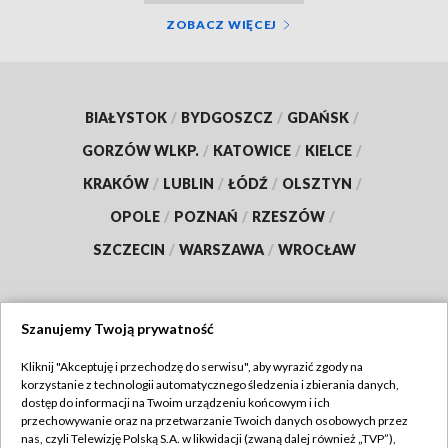
ZOBACZ WIĘCEJ
BIAŁYSTOK
/
BYDGOSZCZ
/
GDAŃSK
/
GORZÓW WLKP.
/
KATOWICE
/
KIELCE
/
KRAKÓW
/
LUBLIN
/
ŁÓDŹ
/
OLSZTYN
/
OPOLE
/
POZNAŃ
/
RZESZÓW
/
SZCZECIN
/
WARSZAWA
/
WROCŁAW
Szanujemy Twoją prywatność
Dołącz do nas:
Kliknij "Akceptuję i przechodzę do serwisu", aby wyrazić zgody na
korzystanie z technologii automatycznego śledzenia i zbierania danych,
TVP
dostęp do informacji na Twoim urządzeniu końcowym i ich
Abonament TVP
przechowywanie oraz na przetwarzanie Twoich danych osobowych przez
Regulamin TVP
nas, czyli Telewizję Polską S.A. w likwidacji (zwaną dalej również „TVP”),