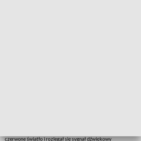
Do wypadku doszło w Unieszewie w gminie Gietrzwałd (fot. KMP Olsztyn)
Sześcioletni rowerzysta został ciężko ranny w
wypadku, do którego doszło w piątek na
niestrzeżonym przejeździe kolejowym w
Unieszewie - podała policja. Dziecko uderzyło w
bok przejeżdżającego pociągu.
Ze wstępnych ustaleń policji wynika, że chłopiec wjechał
rowerem na niestrzeżony przejazd kolejowy
prawdopodobnie w chwili, gdy na sygnalizatorze paliło się
czerwone światło i rozlegał się sygnał dźwiękowy