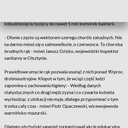
profilaktyki zdrowotnej, ale wciąż nie brak osób, które z
higieną są na bakier. Według specjalistów na każdym
centymetrze kwadratowym skóry dłoni może być od
kilkudziesięciu tysięcy do nawet 5 mln komórek bakterii.
- Dłonie często są wektorem szeregu chorób zakaźnych. Nie
na darmo mówi się o salmonellozie, o czerwonce. To choroba
brudnych rąk - mówi Janusz Dzisko, wojewódzki inspektor
sanitarny w Olsztynie.
Prawidłowe umycie rąk pozwala usunąć z nich ponad 90 proc.
drobnoustrojów. Kłopot w tym, że wciąż część ludzi
zapomina o zachowaniu higieny: - Według danych
statystycznych co drugi mężczyzna i co czwarta kobieta
wychodząc z ubikacji nie myje, dlatego przypominać o tym
trzeba cały czas - mówi Piotr Opaczewski, wicewojewoda
warmińsko-mazurski.
Dlatego olsztyński sanepid zorganizował akcję edukacyjną