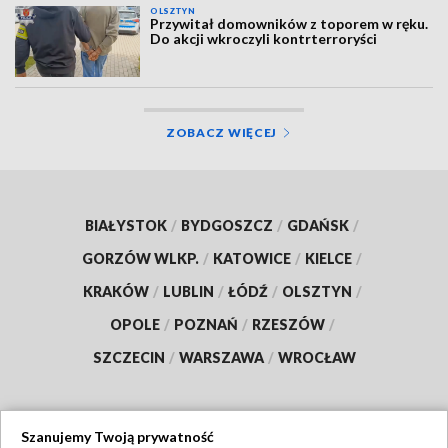
OLSZTYN
Przywitał domowników z toporem w ręku.
Do akcji wkroczyli kontrterroryści
ZOBACZ WIĘCEJ
BIAŁYSTOK
/
BYDGOSZCZ
/
GDAŃSK
/
GORZÓW WLKP.
/
KATOWICE
/
KIELCE
/
KRAKÓW
/
LUBLIN
/
ŁÓDŹ
/
OLSZTYN
/
OPOLE
/
POZNAŃ
/
RZESZÓW
/
SZCZECIN
/
WARSZAWA
/
WROCŁAW
Szanujemy Twoją prywatność