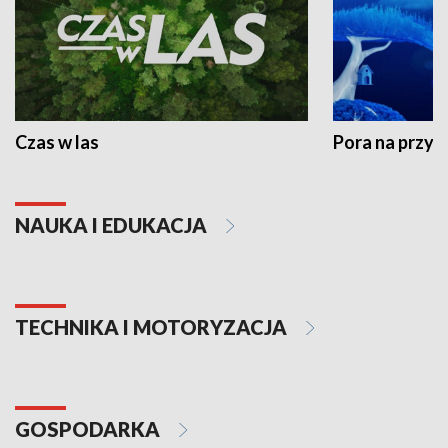
Czas w las
Pora na przyr
NAUKA I EDUKACJA
TECHNIKA I MOTORYZACJA
GOSPODARKA