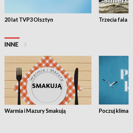
20 lat TVP3 Olsztyn
Trzecia fala -
INNE
Warmia i Mazury Smakują
Poczuj klimat