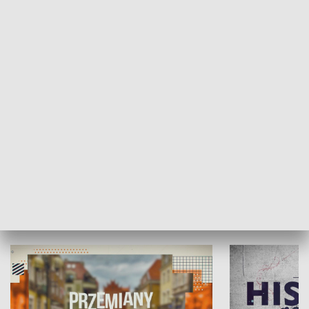
SPOŁECZEŃSTWO
Moje miejsce
Winda region
HISTORIA