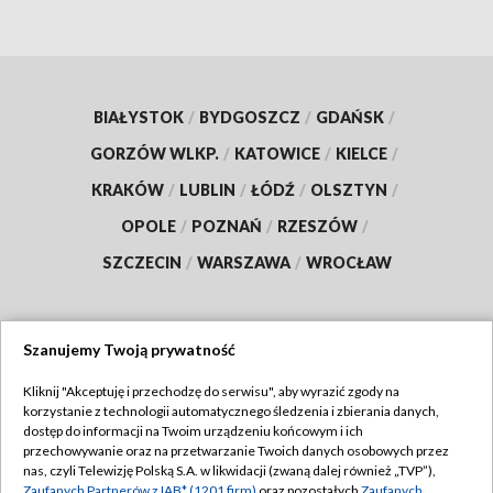
BIAŁYSTOK
/
BYDGOSZCZ
/
GDAŃSK
/
GORZÓW WLKP.
/
KATOWICE
/
KIELCE
/
KRAKÓW
/
LUBLIN
/
ŁÓDŹ
/
OLSZTYN
/
OPOLE
/
POZNAŃ
/
RZESZÓW
/
SZCZECIN
/
WARSZAWA
/
WROCŁAW
Szanujemy Twoją prywatność
Dołącz do nas:
Kliknij "Akceptuję i przechodzę do serwisu", aby wyrazić zgody na
korzystanie z technologii automatycznego śledzenia i zbierania danych,
TVP
dostęp do informacji na Twoim urządzeniu końcowym i ich
Abonament TVP
przechowywanie oraz na przetwarzanie Twoich danych osobowych przez
Regulamin TVP
nas, czyli Telewizję Polską S.A. w likwidacji (zwaną dalej również „TVP”),
Emisja w TVP
Zaufanych Partnerów z IAB* (1201 firm)
oraz pozostałych
Zaufanych
Polityka prywatności