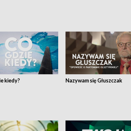
e kiedy?
Nazywam się Głuszczak