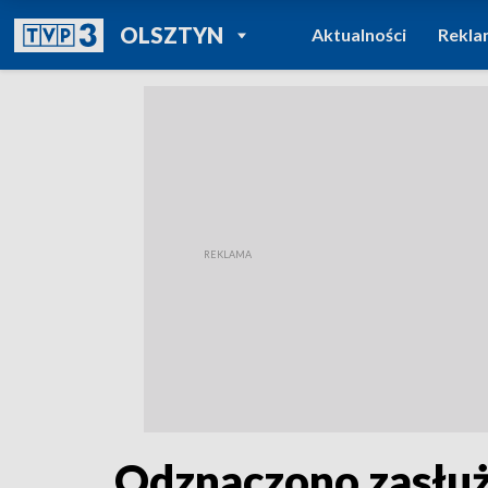
POWRÓT DO
OLSZTYN
Aktualności
Rekla
TVP REGIONY
Odznaczono zasłuż