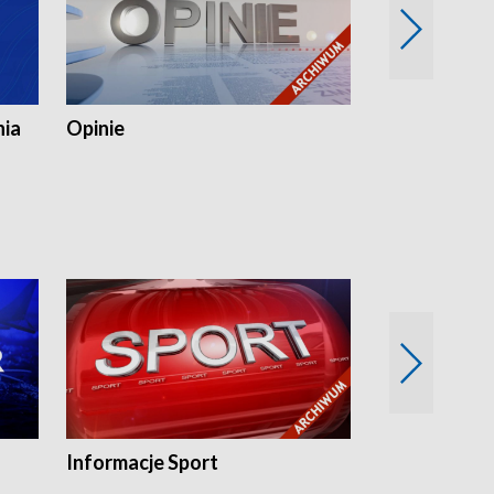
nia
Opinie
Opinie Elblą
Informacje Sport
Flesz sport