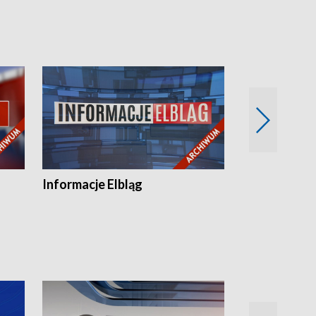
Informacje Elbląg
Wstaje nowy