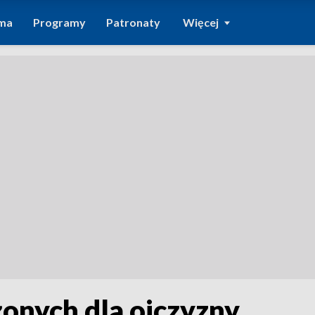
ma
Programy
Patronaty
Więcej
onych dla ojczyzny