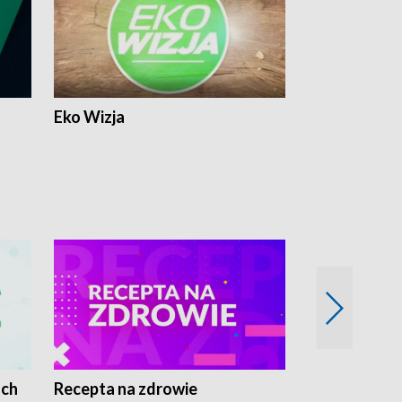
Eko Wizja
ach
Recepta na zdrowie
Wybieram z