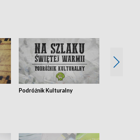
Podróżnik Kulturalny
Okolice Szla