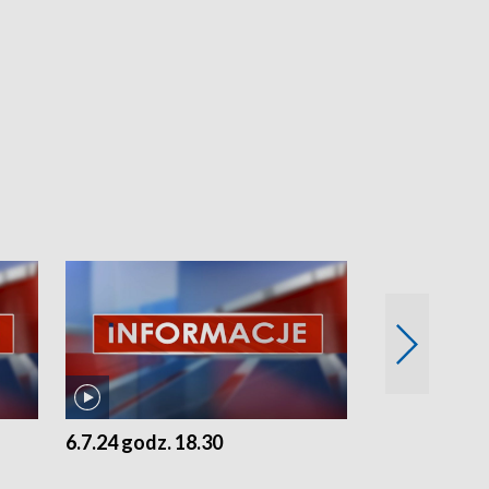
6.7.24 godz. 18.30
5.7.24 godz. 