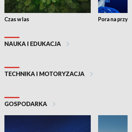
Czas w las
Pora na przyr
NAUKA I EDUKACJA
TECHNIKA I MOTORYZACJA
GOSPODARKA