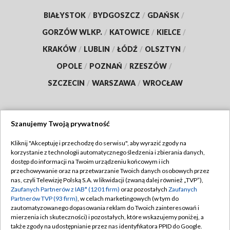
BIAŁYSTOK
/
BYDGOSZCZ
/
GDAŃSK
/
GORZÓW WLKP.
/
KATOWICE
/
KIELCE
/
KRAKÓW
/
LUBLIN
/
ŁÓDŹ
/
OLSZTYN
/
OPOLE
/
POZNAŃ
/
RZESZÓW
/
SZCZECIN
/
WARSZAWA
/
WROCŁAW
Szanujemy Twoją prywatność
Dołącz do nas:
Kliknij "Akceptuję i przechodzę do serwisu", aby wyrazić zgody na
korzystanie z technologii automatycznego śledzenia i zbierania danych,
TVP
dostęp do informacji na Twoim urządzeniu końcowym i ich
Abonament TVP
przechowywanie oraz na przetwarzanie Twoich danych osobowych przez
Regulamin TVP
nas, czyli Telewizję Polską S.A. w likwidacji (zwaną dalej również „TVP”),
Emisja w TVP
Zaufanych Partnerów z IAB* (1201 firm)
oraz pozostałych
Zaufanych
Polityka prywatności
Partnerów TVP (93 firm)
, w celach marketingowych (w tym do
Centrum informacji TVP
Moje zgody
zautomatyzowanego dopasowania reklam do Twoich zainteresowań i
mierzenia ich skuteczności) i pozostałych, które wskazujemy poniżej, a
Naziemna Telewizja Cyfrowa
Pomoc
także zgody na udostępnianie przez nas identyfikatora PPID do Google.