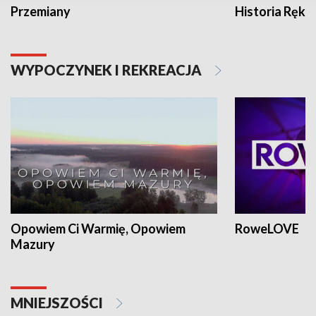
Przemiany
Historia Ręką
WYPOCZYNEK I REKREACJA
Opowiem Ci Warmię, Opowiem
RoweLOVE
Mazury
MNIEJSZOŚCI