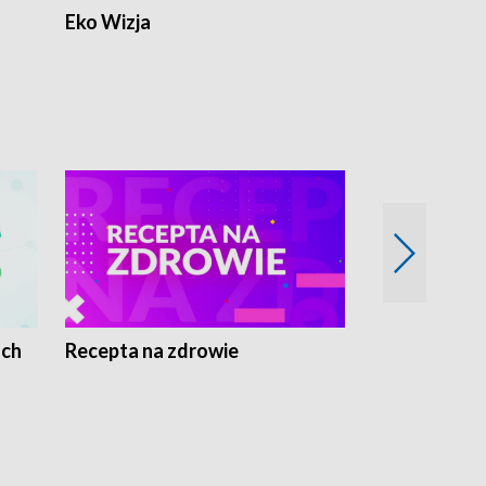
Eko Wizja
ach
Recepta na zdrowie
Wybieram z