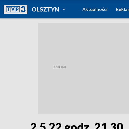
POWRÓT DO
OLSZTYN
Aktualności
Rekla
TVP REGIONY
2.5.22 godz. 21.30