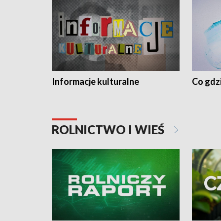
Informacje kulturalne
Co gdzi
ROLNICTWO I WIEŚ