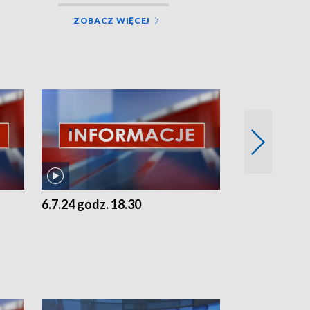
ZOBACZ WIĘCEJ
6.7.24 godz. 18.30
5.7.24 godz. 