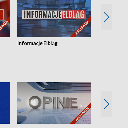
Informacje Elbląg
Wstaje nowy