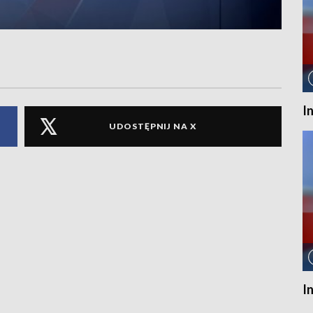
I
UDOSTĘPNIJ NA X
I