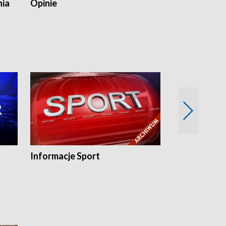
nia
Opinie
Opinie Elblą
Informacje Sport
Flesz sport