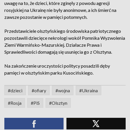
uwagę na to, że dzieci, które zginęły z powodu agresji
rosyjskiej na Ukrainę nie były anonimowe, a ich śmierć na
zawsze pozostanie w pamięci potomnych.
Przedstawiciele olsztyńskiego środowiska patriotycznego
pozostawili dziecięce nekrologi wokół Pomnika Wyzwolenia
Ziemi Warmińsko-Mazurskiej. Działacze Prawa i
Sprawiedliwości domagają się usunięcia go z Olsztyna.
Na zakończenie uroczystości politycy posadzili dęby
pamięci w olsztyńskim parku Kusocińskiego.
#dzieci
#ofiary
#wojna
#Ukraina
#Rosja
#PiS
#Olsztyn