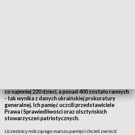
W Olsztynie oddano hołd najmłodszym ofiarom wojny na Ukrainie
Polskie święto narodowe było okazją do oddania
hołdu najmłodszym ofiarom współczesnej wojny.
Od początku rosyjskiej inwazji na Ukrainę zginęło
co najmniej 220 dzieci, a ponad 400 zostało rannych
- tak wynika z danych ukraińskiej prokuratury
generalnej. Ich pamięć uczcili przedstawiciele
Prawa i Sprawiedliwości oraz olsztyńskich
stowarzyszeń patriotycznych.
Uczestnicy milczącego marszu pamięci chcieli zwrócić