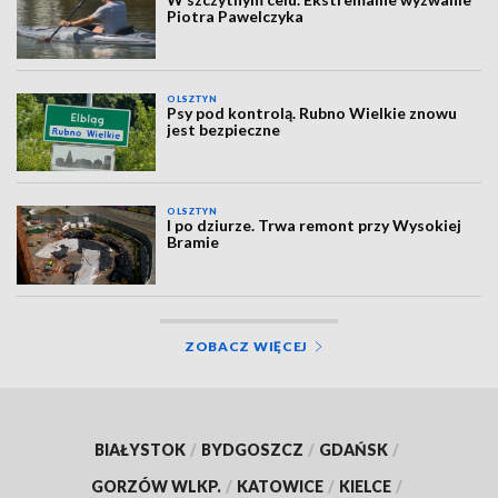
Piotra Pawelczyka
OLSZTYN
Psy pod kontrolą. Rubno Wielkie znowu
jest bezpieczne
OLSZTYN
I po dziurze. Trwa remont przy Wysokiej
Bramie
ZOBACZ WIĘCEJ
BIAŁYSTOK
/
BYDGOSZCZ
/
GDAŃSK
/
GORZÓW WLKP.
/
KATOWICE
/
KIELCE
/