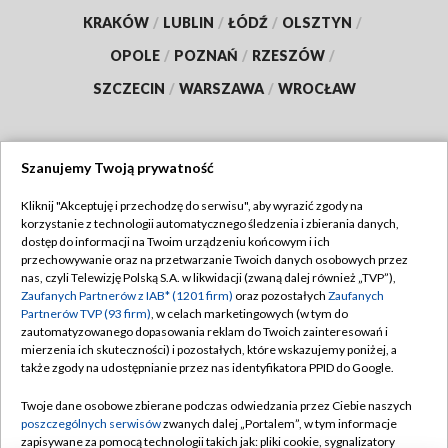
KRAKÓW
/
LUBLIN
/
ŁÓDŹ
/
OLSZTYN
/
OPOLE
/
POZNAŃ
/
RZESZÓW
/
SZCZECIN
/
WARSZAWA
/
WROCŁAW
Szanujemy Twoją prywatność
Dołącz do nas:
Kliknij "Akceptuję i przechodzę do serwisu", aby wyrazić zgody na
korzystanie z technologii automatycznego śledzenia i zbierania danych,
TVP
dostęp do informacji na Twoim urządzeniu końcowym i ich
Abonament TVP
przechowywanie oraz na przetwarzanie Twoich danych osobowych przez
Regulamin TVP
nas, czyli Telewizję Polską S.A. w likwidacji (zwaną dalej również „TVP”),
Emisja w TVP
Polityka prywatności
Zaufanych Partnerów z IAB* (1201 firm)
oraz pozostałych
Zaufanych
Partnerów TVP (93 firm)
, w celach marketingowych (w tym do
Centrum informacji TVP
Moje zgody
zautomatyzowanego dopasowania reklam do Twoich zainteresowań i
mierzenia ich skuteczności) i pozostałych, które wskazujemy poniżej, a
Naziemna Telewizja Cyfrowa
Pomoc
także zgody na udostępnianie przez nas identyfikatora PPID do Google.
Sklep TVP
Biuro reklamy
Twoje dane osobowe zbierane podczas odwiedzania przez Ciebie naszych
Rada Programowa
Kontakt
poszczególnych serwisów
zwanych dalej „Portalem”, w tym informacje
zapisywane za pomocą technologii takich jak: pliki cookie, sygnalizatory