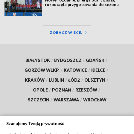
rozpoczęła przygotowania do sezonu
ZOBACZ WIĘCEJ
BIAŁYSTOK
/
BYDGOSZCZ
/
GDAŃSK
/
GORZÓW WLKP.
/
KATOWICE
/
KIELCE
/
KRAKÓW
/
LUBLIN
/
ŁÓDŹ
/
OLSZTYN
/
OPOLE
/
POZNAŃ
/
RZESZÓW
/
SZCZECIN
/
WARSZAWA
/
WROCŁAW
Szanujemy Twoją prywatność
Dołącz do nas: