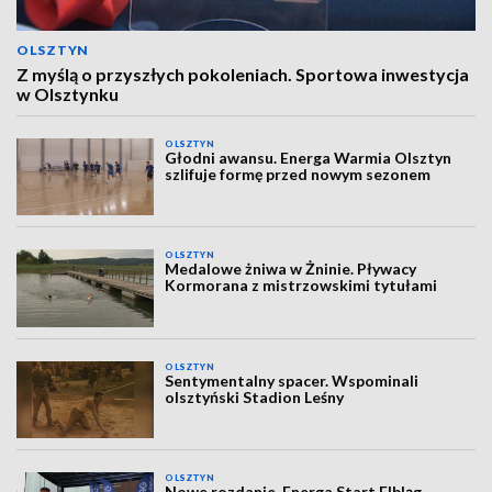
OLSZTYN
Z myślą o przyszłych pokoleniach. Sportowa inwestycja
w Olsztynku
OLSZTYN
Głodni awansu. Energa Warmia Olsztyn
szlifuje formę przed nowym sezonem
OLSZTYN
Medalowe żniwa w Żninie. Pływacy
Kormorana z mistrzowskimi tytułami
OLSZTYN
Sentymentalny spacer. Wspominali
olsztyński Stadion Leśny
OLSZTYN
Nowe rozdanie. Energa Start Elbląg