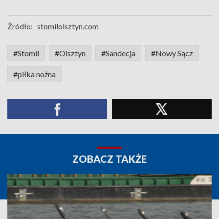
Źródło:
stomilolsztyn.com
#Stomil
#Olsztyn
#Sandecja
#Nowy Sącz
#piłka nożna
ZOBACZ TAKŻE